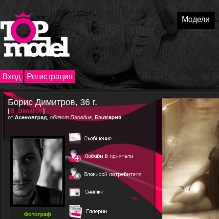
Модели
Вход
Регистрация
Борис Димитров, 36 г.
[
B_Dimitrov
]
от
Асеновград
,
област Пловдив
,
България
Фотограф