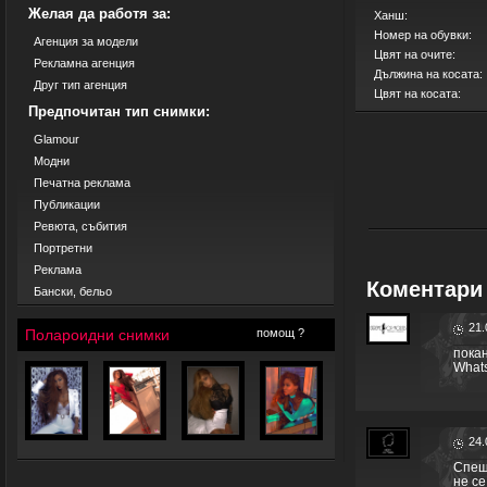
Желая да работя за:
Ханш:
Номер на обувки:
Агенция за модели
Цвят на очите:
Рекламна агенция
Дължина на косата:
Друг тип агенция
Цвят на косата:
Предпочитан тип снимки:
Glamour
Модни
Печатна реклама
Публикации
Ревюта, събития
Портретни
Реклама
Коментари 
Бански, бельо
21.
Полароидни снимки
помощ ?
покан
What
24.
Спеш
не се