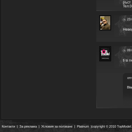
ръст 
Тел.
23.
Неве
09.
ti si
отг
Bla
Контакти
|
За реклама
|
Условия за ползване
|
Platinum
|copyright © 2010 TopModel