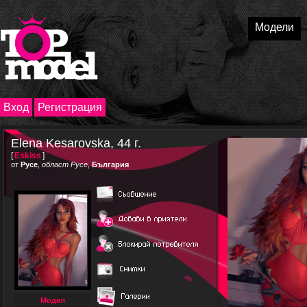
Модели
Вход
Регистрация
Elena Kesarovska, 44 г.
[
Eskiss
]
от
Русе
,
област Русе
,
България
Модел