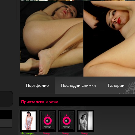
Портфолио
Последни снимки
Галерии
Приятелска мрежа
Фотограф
Модел
Модел
Модел