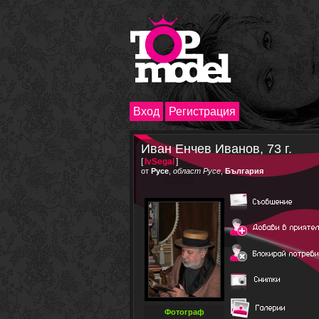
Вход
Регистрация
Иван Енчев Иванов, 73 г.
[
IvSegal
]
от
Русе
,
област Русе
,
България
Фотограф