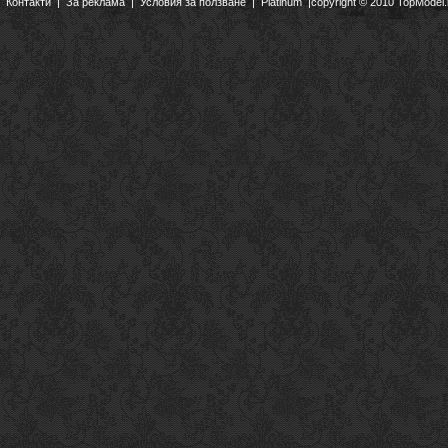
Контакти
|
За реклама
|
Условия за ползване
|
Platinum
|copyright © 2010 TopModel