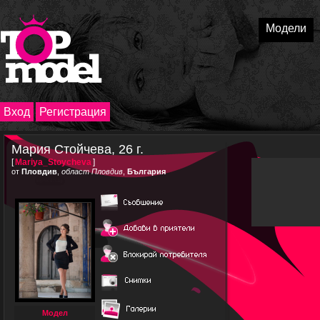
Модели
Вход
Регистрация
Мария Стойчева, 26 г.
[
Mariya_Stoycheva
]
от
Пловдив
,
област Пловдив
,
България
Модел