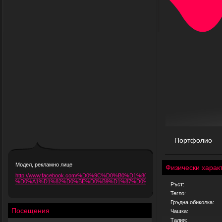
Портфолио
Модел, рекламно лице
Физически харак
http://www.facebook.com/%D0%9C%D0%B0%D1%80%D0%B8%D1%8F-
%D0%A1%D1%82%D0%BE%D0%B9%D1%87%D0%B5%D0%B2%D0
Ръст:
Тегло:
Гръдна обиколка:
Посещения
Чашка:
Талия: