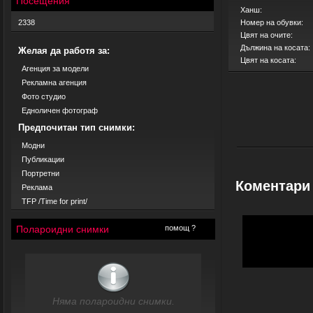
Посещения
Ханш:
2338
Номер на обувки:
Цвят на очите:
Дължина на косата:
Желая да работя за:
Цвят на косата:
Агенция за модели
Рекламна агенция
Фото студио
Едноличен фотограф
Предпочитан тип снимки:
Модни
Публикации
Портретни
Коментари
Реклама
TFP /Time for print/
Полароидни снимки
помощ ?
Няма полароидни снимки.