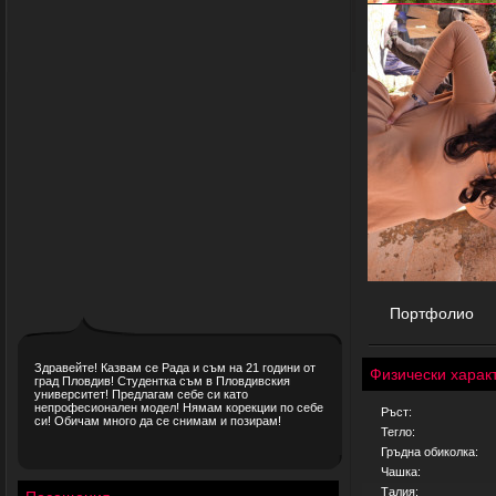
Портфолио
Здравейте! Казвам се Рада и съм на 21 години от
Физически харак
град Пловдив! Студентка съм в Пловдивския
университет! Предлагам себе си като
непрофесионален модел! Нямам корекции по себе
Ръст:
си! Обичам много да се снимам и позирам!
Тегло:
Гръдна обиколка:
Чашка:
Талия: