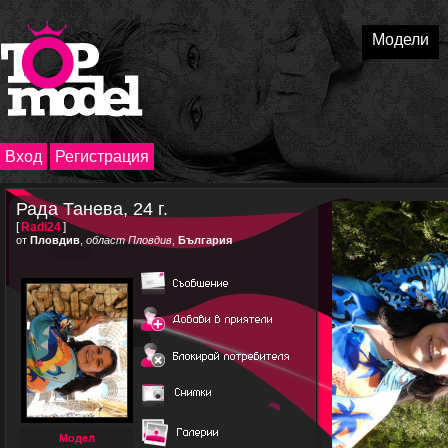
Модели
Вход
Регистрация
Рада Танева, 24 г.
[
Radi24
]
от
Пловдив
,
област Пловдив
,
България
Модел