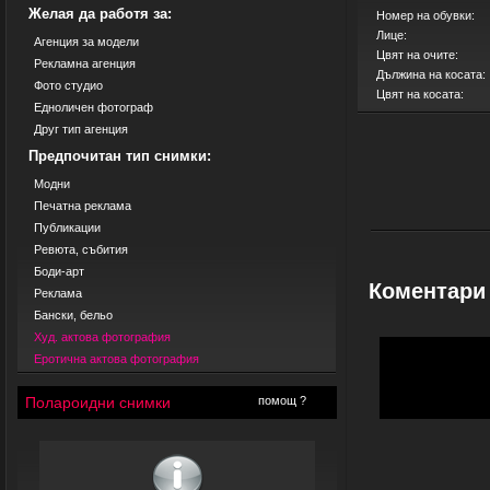
Желая да работя за:
Номер на обувки:
Лице:
Агенция за модели
Цвят на очите:
Рекламна агенция
Дължина на косата:
Фото студио
Цвят на косата:
Едноличен фотограф
Друг тип агенция
Предпочитан тип снимки:
Модни
Печатна реклама
Публикации
Ревюта, събития
Боди-арт
Коментари
Реклама
Бански, бельо
Худ. актова фотография
Еротична актова фотография
Полароидни снимки
помощ ?