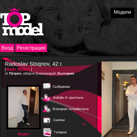
Модели
Вход
Регистрация
Radoslav Stoqnov, 42 г.
[
Rado_Modela
]
от
Петрич
,
област Благоевград
,
България
Модел