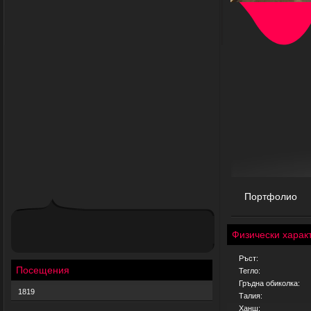
Портфолио
Физически харак
Ръст:
Посещения
Тегло:
Гръдна обиколка:
1819
Талия:
Ханш: