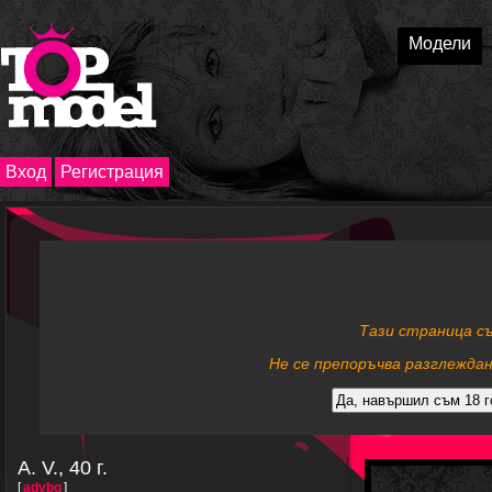
Модели
Вход
Регистрация
Тази страница с
Не се препоръчва разглеждан
A. V., 40 г.
[
advbg
]