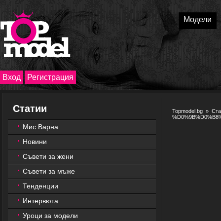
Модели
Вход
Регистрация
Статии
Topmodel.bg
»
Ста
%D0%9B%D0%B8
Мис Варна
Новини
Съвети за жени
Съвети за мъже
Тенденции
Интервюта
Уроци за модели