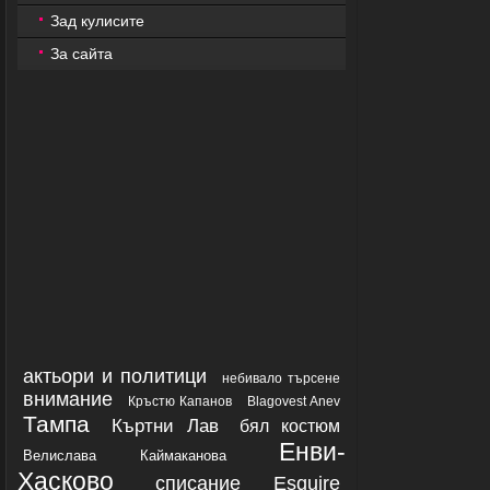
Зад кулисите
За сайта
актьори и политици
небивало търсене
внимание
Кръстю Капанов
Blagovest Anev
Тампа
Къртни Лав
бял костюм
Енви-
Велислава Каймаканова
Хасково
списание Esquire