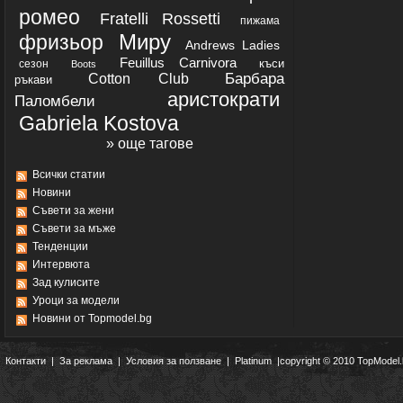
ромео
Fratelli Rossetti
пижама
Миру
фризьор
Andrews Ladies
Feuillus Carnivora
къси
сезон
Boots
Барбара
Cotton Club
ръкави
аристократи
Паломбели
Gabriela Kostova
» още тагове
Всички статии
Новини
Съвети за жени
Съвети за мъже
Тенденции
Интервюта
Зад кулисите
Уроци за модели
Новини от Topmodel.bg
Контакти
|
За реклама
|
Условия за ползване
|
Platinum
|copyright © 2010 TopModel