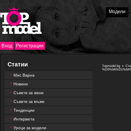
Модели
Вход
Регистрация
Статии
Topmodel.bg
»
Ста
%D0%9A%D1%8A
Мис Варна
Новини
Съвети за жени
Съвети за мъже
Тенденции
Интервюта
Уроци за модели