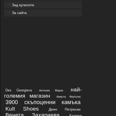
Зад кулисите
За сайта
най-
Des Georgieva
Антонио Марас
големия магазин
бижута Фортуна
3900 скъпоценни камъка
Kult Shoes
Деян Петрески
Венета Захариева
Калина