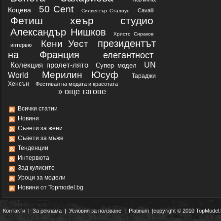
50 Cent
Коцева
Cavalli
Силвестър Сталоун
Фетиш хеър студио
Александър Нишков
Христо Сираков
президентът
Кени Уест
интервю
на Франция
елегантност
Колекция пролет-лято
UN
Супер модел
Мерилин Юсуф
World
Тараджи
Хенсън
Фестивал на модата и красотата
» още тагове
Всички статии
Новини
Съвети за жени
Съвети за мъже
Тенденции
Интервюта
Зад кулисите
Уроци за модели
Новини от Topmodel.bg
Контакти
|
За реклама
|
Условия за ползване
|
Platinum
|copyright © 2010 TopModel