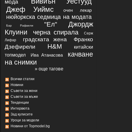
Вивиън Уестууд
мода
Джеф Уиймс
очен лекар
нюйоркска седмица на модата
Джордж
"Ел"
Бар Рафаели
Клуини
черна спирала
Серж
градската жена
Франко
Лифар
H&M
Дзефирели
китайски
качване
топмодел
Ива Атанасова
на снимки
» още тагове
Всички статии
Новини
Съвети за жени
Съвети за мъже
Тенденции
Интервюта
Зад кулисите
Уроци за модели
Новини от Topmodel.bg