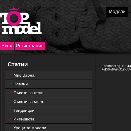
Модели
Вход
Регистрация
Статии
Topmodel.bg
»
Ста
%D0%9A%D1%83
Мис Варна
Новини
Съвети за жени
Съвети за мъже
Тенденции
Интервюта
Уроци за модели