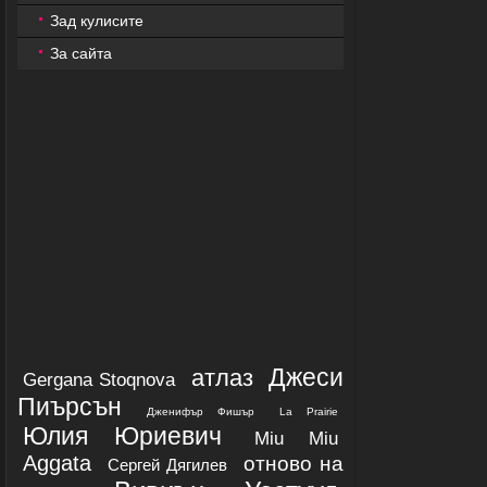
Зад кулисите
За сайта
Джеси
атлаз
Gergana Stoqnova
Пиърсън
Дженифър Фишър
La Prairie
Юлия Юриевич
Miu Miu
Aggata
отново на
Сергей Дягилев