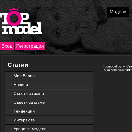
Модели
Вход
Регистрация
Статии
Topmodel.bg
»
Ста
%D0%BA%D0%BE
Мис Варна
Новини
Съвети за жени
Съвети за мъже
Тенденции
Интервюта
Уроци за модели