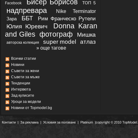
Бисер Борисов
ТОП 5
Facebook
надпревара
Nike Terminator
ББТ
Рим Франческо Рутели
Зара
Donna Karan
Юлия Юревич
and Giles
фотограф
Мишка
super model
атлаз
авторска колекция
» още тагове
Всички статии
Новини
Съвети за жени
Съвети за мъже
Тенденции
Интервюта
Зад кулисите
Уроци за модели
Новини от Topmodel.bg
Контакти
|
За реклама
|
Условия за ползване
|
Platinum
|copyright © 2010 TopModel