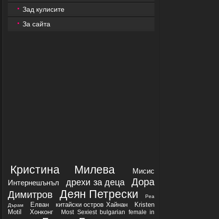
Зад кулисите
За сайта
Кристина Милева
Мисис
Дора
дрехи за деца
Интернешънъл
Деян Петрески
Димитров
Реа
Елван
китайски остров Хайнан
Kristen
Дърам
Motil
Хонконг
Most Sexiest bulgarian female in