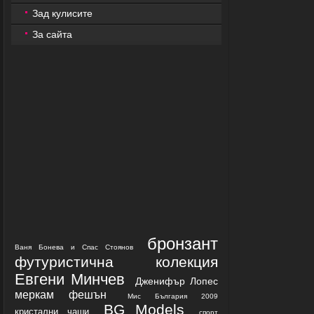
Зад кулисите
За сайта
бронзант
Ваня Бонева и Спас Стоянов
футуристична колекция
Евгени Минчев
Дженифър Лопес
меркам фешън
Мис България 2009
BG Models
кристални чаши
спорт