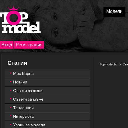
Модели
Вход
Регистрация
Статии
Topmodel.bg
»
Ста
Мис Варна
Новини
Съвети за жени
Съвети за мъже
Тенденции
Интервюта
Уроци за модели