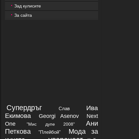
Зад кулисите
За сайта
Супердръг
Ива
Слав
Екимова
Georgi Asenov
Next
Ани
One
"Мис дупе 2008"
Петкова
Mода за
"Плейбой"