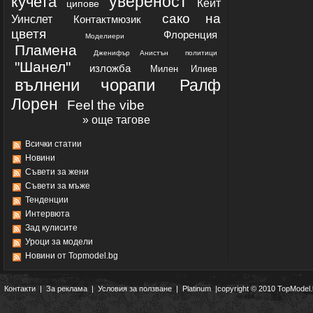
увереност
кучета
Кейт
ципове
сако на
Уинслет
Контактмюзик
цветя
Флоренция
Моделиери
Пламена
Дженифър Анистън
политици
"Шанел"
изложба
Милен Илиев
вълнени чорапи
Ралф
Лорен
Feel the vibe
» още тагове
Всички статии
Новини
Съвети за жени
Съвети за мъже
Тенденции
Интервюта
Зад кулисите
Уроци за модели
Новини от Topmodel.bg
Контакти
|
За реклама
|
Условия за ползване
|
Platinum
|copyright © 2010 TopModel