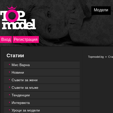
Модели
Вход
Регистрация
Статии
Topmodel.bg
»
Ста
Мис Варна
Новини
Съвети за жени
Съвети за мъже
Тенденции
Интервюта
Уроци за модели