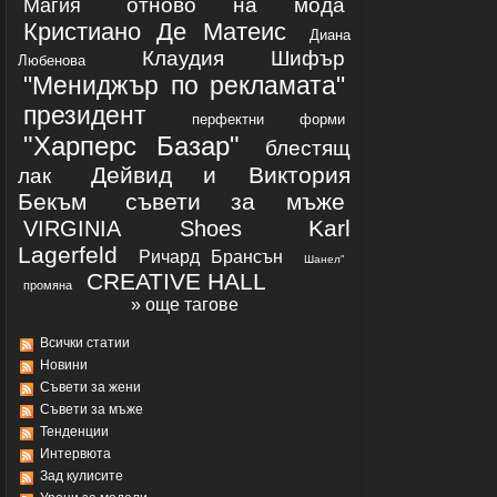
отново на мода
Магия
Кристиано Де Матеис
Диана
Клаудия Шифър
Любенова
"Мениджър по рекламата"
президент
перфектни форми
"Харперс Базар"
блестящ
Дейвид и Виктория
лак
Бекъм
съвети за мъже
Karl
VIRGINIA Shoes
Lagerfeld
Ричард Брансън
Шанел"
CREATIVЕ HALL
промяна
» още тагове
Всички статии
Новини
Съвети за жени
Съвети за мъже
Тенденции
Интервюта
Зад кулисите