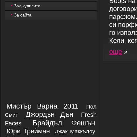
Boots на
Зад кулисите
договори
За сайта
парфюм."
си порфю
го изпол
Кели, ко
още
»
Мистър Варна 2011
Пол
Джордън Дън
Fresh
Смит
Брайдъл Фешън
Faces
Юри Трейман
Джак Маккълоу