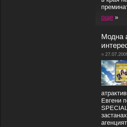
преминат
още
»
Модна а
интере
27.07.200
атрактив
Евгени п
SPECIAL
застанах
агенцият