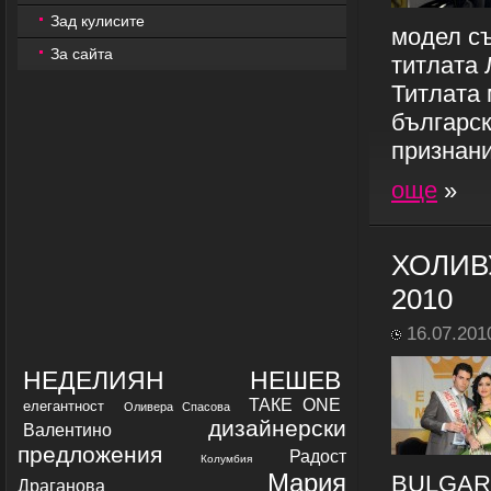
Зад кулисите
модел съ
За сайта
титлата 
Титлата
българск
признани
още
»
ХОЛИВ
2010
16.07.201
НЕДЕЛИЯН НЕШЕВ
ТАКЕ ОNE
елегантност
Оливера Спасова
дизайнерски
Валентино
предложения
Радост
Колумбия
Мария
BULGARI
Драганова