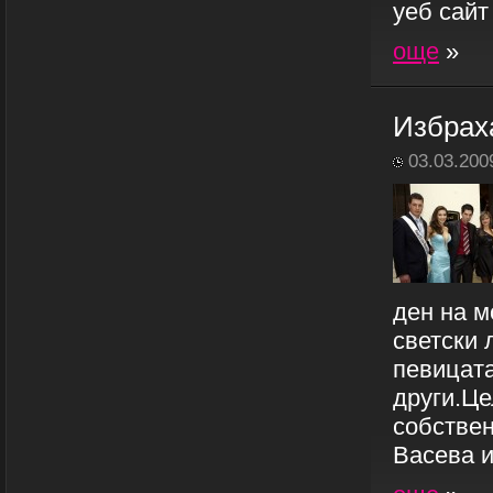
уеб сайт
още
»
Избрах
03.03.200
ден на м
светски 
певицата
други.Це
собствен
Васева и