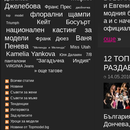
Джелебова
и Евгени
Франс Прес
двойничка
модния б
флорални щампи
top model
а и с на
Кейт Босуърт
Triumph
официалн
национален кастинг за
модели
Ваня
още
»
Франк Дюез
Пенева
Miss Utah
"Мелинда и Мелинда"
Kamelia Yankova
7/8
Юля Далакян
12 ТОП
"Загадъчна Индия"
панталони
РАЗДА
VIRGINIA Jeans
» още тагове
14.05.201
Всички статии
Новини
Съвети за жени
Съвети за мъже
Тенденции
Интервюта
България
Зад кулисите
Уроци за модели
Дончева,
Новини от Topmodel.bg