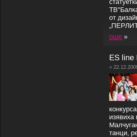
статуетк
ТВ"Балка
от дизай
„ПЕРЛИТА
още
»
ES lin
22.12.200
конкурса
изявиха 
Малчуган
танци, р