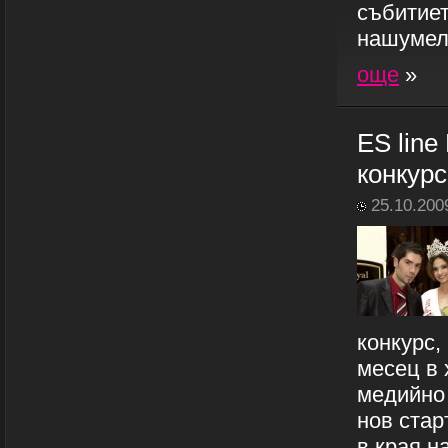
събитиет
нашумели
още
»
ES line
конкурс
25.10.200
конкурс,
месец в 
медийно 
нов стар
в края н