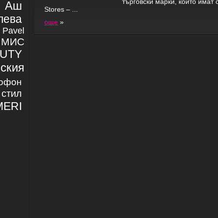
търговски марки, които имат о
 Аш
Stores – ...
лева
още
»
Pavel
МИС
AUTY
ския
офон
стил
MERI