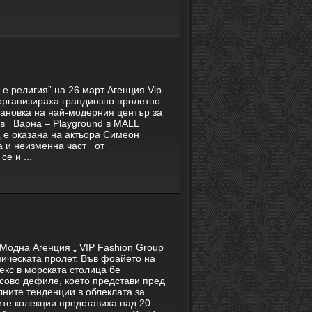
е религия” на 26 март Агенция Vip
организираха грандиозно пролетно
ановка на най-модерния център за
ъв Варна – Playground в MALL
щ е оказана на актьора Симеон
а и неизменна част от
е и ...
Модна Агенция „ VIP Fashion Group
мическата пролет. Във фоайето на
екс в морската столица бе
сово дефиле, което представи пред
ните тенденции в облеклата за
ите колекции представиха над 20