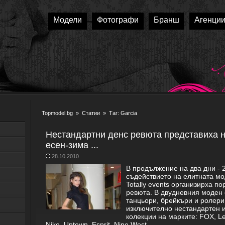
Модели
Фотографи
Бранш
Агенци
Topmodel.bg
»
Статии
» Таг: Garcia
Нестандартни денс ревюта представиха н
есен-зима ...
28.10.2010
В продължение на два дни - 
съдействието на елитната мо
Totally events организирха п
ревюта. В двудневния моден 
танцьори, брейкъри и ролери
изключително нестандартен и
колекции на марките: FOX, Lev
Nike, Uptown, Esprit, Nine West, ...