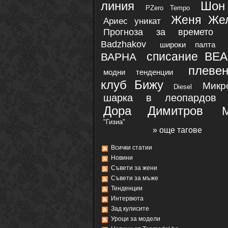
линия
Шон
PZero Tempo
Женя Же
Ариес уникат
Прогноза за времето
Badzhakov
широки палта
списание BE
ВАРНА
плевен
модни тенденции
клуб Бижу
Микр
Diesel
шарка в леопардов 
Дора Димитров
"Гизиа"
» още тагове
Всички статии
Новини
Съвети за жени
Съвети за мъже
Тенденции
Интервюта
Зад кулисите
Уроци за модели