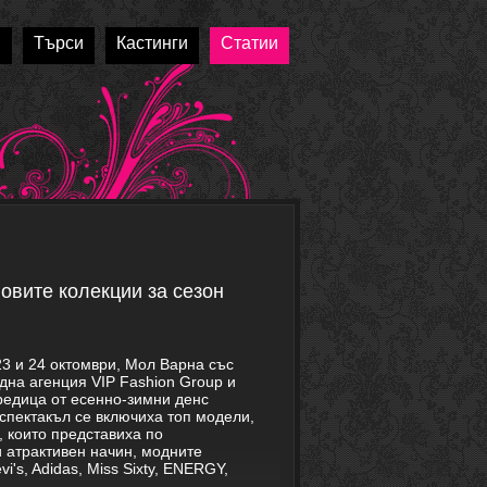
и
Търси
Кастинги
Статии
овите колекции за сезон
23 и 24 октомври, Мол Варна със
дна агенция VIP Fashion Group и
оредица от есенно-зимни денс
спектакъл се включиха топ модели,
, които представиха по
 атрактивен начин, модните
i's, Adidas, Miss Sixty, ENERGY,