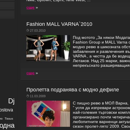
още
»
Fashion MALL VARNA`2010
27.03.2010
Под мотото „За някои Модата 
Fashion Group и MALL Varna 
модно ревю в шикозната обст
забавления и развлечения в
VARNA , а честта да бе воде
Лютаков. Над 25 марки, важн
непрекъснато разширяващия с
още
»
Пролетта подранява с модно дефиле
11.03.2009
a Dj
С пищно ревю в МОЛ Варна, 
” успя да изпревари астроно
ostova
най-големия търговски компл
организирано почти четирича
ro Tissus
любопитните варненци актуал
одна
сезон пролет-лято`2009. Сво