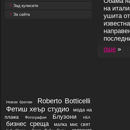
Обама на
Зад кулисите
на итали
За сайта
ушита от
известна
направен
последни
още
»
Roberto Botticelli
Невски брегове
Фетиш хеър студио
мода на
Блузони
плажа
Фотография
НБА
бизнес среща
малка мис свят