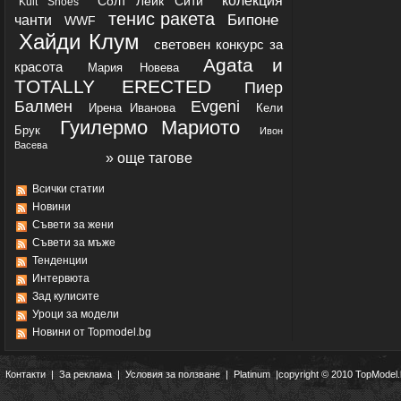
колекция
Солт Лейк Сити
Kult Shoes
тенис ракета
Бипоне
чанти
WWF
Хайди Клум
световен конкурс за
Agata и
красота
Мария Новева
TOTALLY ERECTED
Пиер
Балмен
Evgeni
Ирена Иванова
Кели
Гуилермо Мариото
Брук
Ивон
Васева
» още тагове
Всички статии
Новини
Съвети за жени
Съвети за мъже
Тенденции
Интервюта
Зад кулисите
Уроци за модели
Новини от Topmodel.bg
Контакти
|
За реклама
|
Условия за ползване
|
Platinum
|copyright © 2010 TopModel