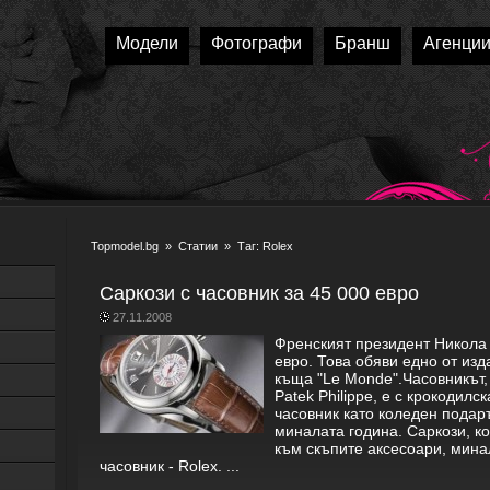
Модели
Фотографи
Бранш
Агенци
Topmodel.bg
»
Статии
» Таг: Rolex
Саркози с часовник за 45 000 евро
27.11.2008
Френският президент Никола 
евро. Това обяви едно от изд
къща "Le Monde".Часовникът, 
Patek Philippe, е с крокодилс
часовник като коледен подар
миналата година. Саркози, ко
към скъпите аксесоари, мина
часовник - Rolex. ...