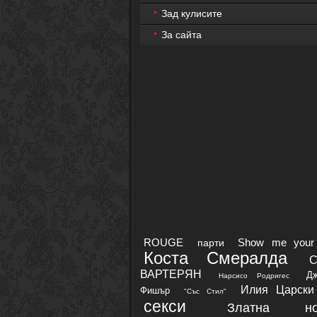
Зад кулисите
За сайта
ROUGE
Show me your 
парти
Коста Смералда
ВАРТЕРЯН
Д
Нарсисо Родригес
Илия Царски
Фишър
"Със Стил"
секси
Златна но