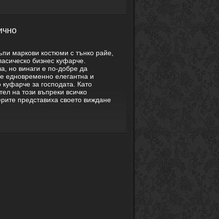
ично
ъпи маркови костюми с тънко райе,
класическо бизнес куфарче.
а, но винаги е по-добре да
 е едновременно елегантна и
 куфарче за господата. Като
тел на този въпреки всичко
ерите представиха своето виждане