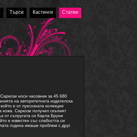
и
Търси
Кастинги
Статии
Саркози носи часовник за 45 680
анията на авторитетната издателска
който е от луксозната колекция
ка кожа. Саркози получил скъпият
ък от съпругата си Карла Бруни
йто е известен със слабостта си
лата година имаше проблем с друг