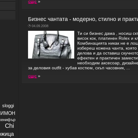
още
»
Бизнес чантата - модерно, стилно и практ
04.09.2008
Ти си бизнес дама , носиш ск
висок кок, платинен Rolex и 
Комбинацията никак не е лош
избереш кожена чанта, която
делова и да оставиш скучното
ефектен и практичен замести
необходим аксесоар, дизайн
за деловия outfit - хубав костюм, скъп часовник, ...
още
»
sloggi
СИМОН
женифър
Chi
жица