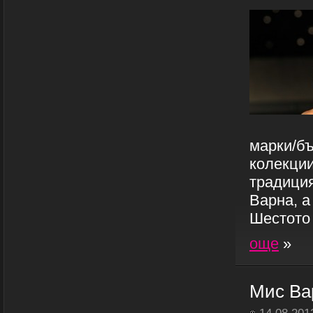
марки/бъ
колекции
традици
Варна, а
Шестото 
още
»
Мис Вар