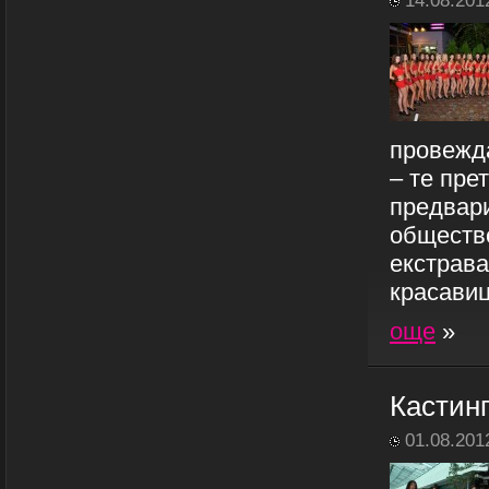
14.08.201
провежда
– те пре
предвари
обществе
екстрава
красавиц
още
»
Кастин
01.08.201