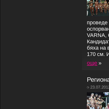
проведе 
оспорван
VARNA, б
Кандидат
бяха на 
170 см. 
още
»
Регион
23.07.201