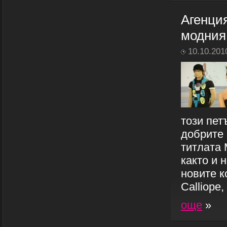
Агенци
модния
10.10.201
този пет
добрите 
титлата
както и 
новите к
Calliope, 
още
»