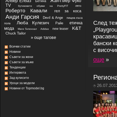
Албер Елбаз
Жан-Пиер Фуко
Бетина
TV
лято
бутиковите обувки на PrettyFIT
Роберто Кавали
гел за коса
Анди Гарсия
Devil & Ange
пищна къса
След теж
Люба Кулезич
етична
Райе
пола
K&T
мода
„Playgro
new teaser
Маги Гиленхал
Adidas
Chuck Tailor
красавиц
» още тагове
бански к
Всички статии
с височи
Новини
Съвети за жени
още
»
Съвети за мъже
Тенденции
Интервюта
Регион
Зад кулисите
Уроци за модели
26.07.201
Новини от Topmodel.bg