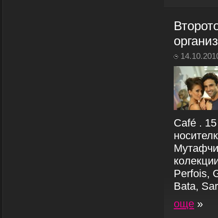
Второт
организ
14.10.201
Café . 1
носител
Мутафчи
колекции
Perfois, 
Bata, Sar
още
»