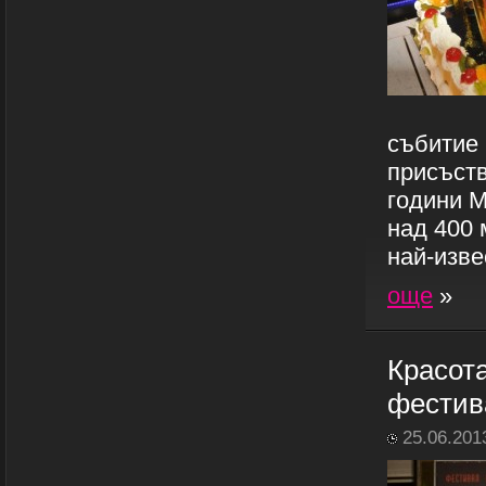
събитие 
присъств
години М
над 400 
най-изве
още
»
Красота
фестив
25.06.201