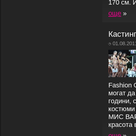
170 см. 
още
»
Кастин
01.08.201
Fashion 
могат да
години, 
костюми
МИС ВАР
красота 
още
»