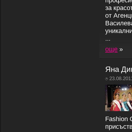
професио
за красо
от Агенц
Василева
уникални
...
още
»
Яна Ди
23.08.201
Fashion 
присъств