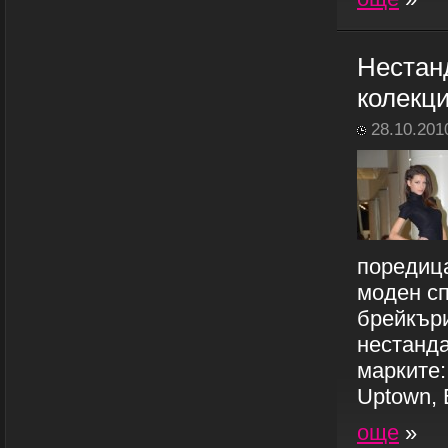
Нестан
колекци
28.10.201
поредица
моден сп
брейкъри
нестанда
марките:
Uptown, E
още
»