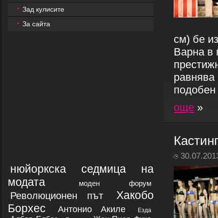
Зад кулисите
За сайта
см) бе и
Варна в 
престижн
равнява 
подобен р
още
»
Кастин
30.07.201
нюйоркска седмица на
модата
моден форум
Хакобо
Революционен път
Борхес
Антонио Акиле
Езда