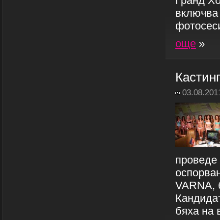
Гранд Хо
включва 
фотосеси
още
»
Кастин
03.08.201
проведе 
оспорван
VARNA, б
Кандидат
бяха на 