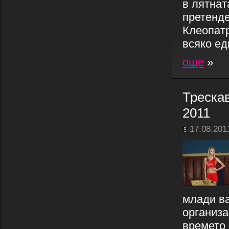
в лятнат
претенде
Клеопатр
всяко ед
още
»
Трескав
2011
17.08.201
млади ва
организа
времето 