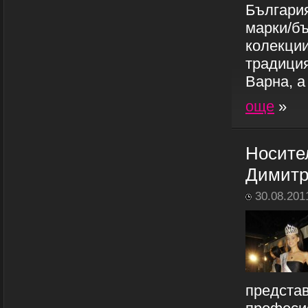
България
марки/бъ
колекции
традици
Варна, а 
още
»
Носите
Димитро
30.08.201
представ