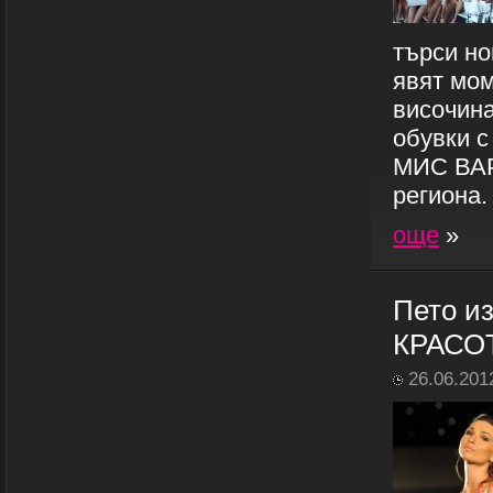
търси но
явят мом
височина
обувки 
МИС ВАРН
региона.
още
»
Пето и
КРАСО
26.06.201