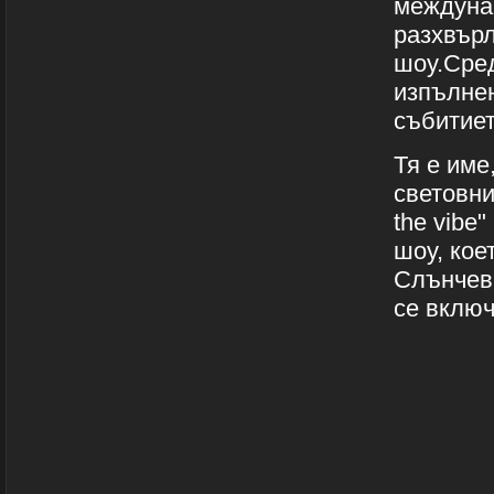
междунар
разхвърл
шоу.Сред
изпълнен
събитиет
Тя е име
световни
the vibe"
шоу, кое
Слънчев 
се включ