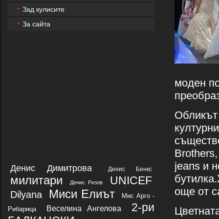
Зад кулисите
За сайта
моден по
преобраз
Обликът 
културни
съществе
Brothers,
jeans и 
Денис Димитрова
Денис Бенкс
бутилка.
милитари
UNICEF
Денис Ризов
още от с
Миси Елиът
Dilyana
Мис Арго -
2-ри
Веселина Ангелова
Цветнат
Рибарица