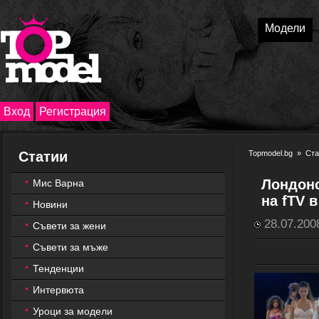
Модели
Вход
Регистрация
Статии
Topmodel.bg
»
Ста
Лондонс
Мис Варна
на fTV 
Новини
28.07.200
Съвети за жени
Съвети за мъже
Тенденции
Интервюта
Уроци за модели