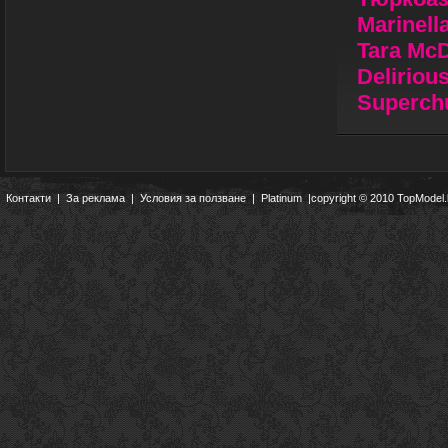
Marinеll
Tara Mc
Deliriou
Superc
Контакти
|
За реклама
|
Условия за ползване
|
Platinum
|copyright © 2010 TopModel