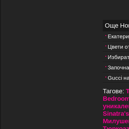
Още Но
Екатери
Цвети о
Избират
Започна
Gucci н
Тагове:
Bedroom
уникале
Sinatra'
Милуше
Тюркоа