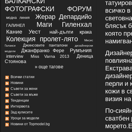
БАЛКАНСКИ
татуиров
ФОТОГРАФСКИ ФОРУМ
всичко в
Жерар Депардийо
световна
модна линия
Маги Гиленхал
блясък б
ГАЛИНЕЛ
Кaниe Уест
най-дълги крака
която пр
Колекция пролет-лято
намигван
Мисис
Джинсовите панталони
Галакси
дизайнерски
Румъния
Джанфранко Фере
Дизайнер
модели
interview
Деница
Miss Varna 2013
повлияна
Стоянова
» още тагове
Екстрава
дизайнер
Всички статии
перли и 
Новини
Съвети за жени
кожи в с
Съвети за мъже
визия на
Тенденции
Интервюта
По-сияйн
Зад кулисите
сватбен 
Уроци за модели
Новини от Topmodel.bg
морето.Е