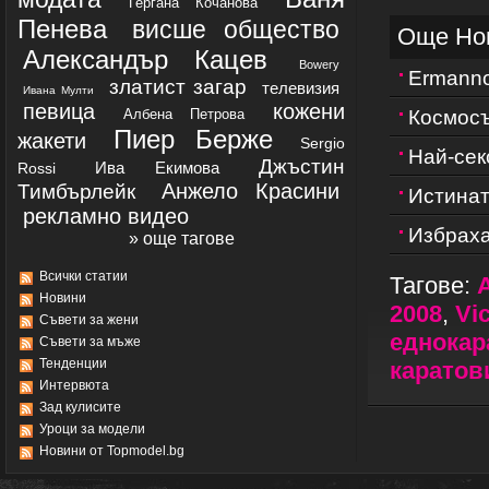
Гергана Кочанова
Пенева
висше общество
Още Но
Александър Кацев
Bowery
Ermanno
златист загар
телевизия
Ивана Мулти
певица
кожени
Албена Петрова
Космосъ
Пиер Берже
жакети
Sergio
Най-сек
Джъстин
Ива Екимова
Rossi
Анжело Красини
Тимбърлейк
Истинат
рекламно видео
Избраха
» още тагове
Всички статии
Тагове:
Новини
2008
,
Vic
Съвети за жени
еднокар
Съвети за мъже
Тенденции
каратов
Интервюта
Зад кулисите
Уроци за модели
Новини от Topmodel.bg