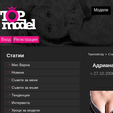
Модели
Вход
Регистрация
Статии
Topmodel.bg
»
Ста
Адриана
Мис Варна
Новини
27.10.200
Съвети за жени
Съвети за мъже
Тенденции
Интервюта
Уроци за модели