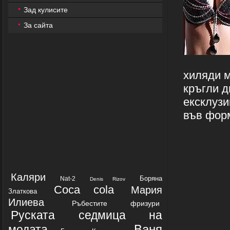
Зад кулисите
За сайта
хиляди м
кръгли д
ексклузи
във форм
Каляри
Боряна
Nat-2
Denis Rizov
Coca cola
Мария
Златкова
Илиева
Ръбестите фризури
Руската седмица на
Ваня
модата