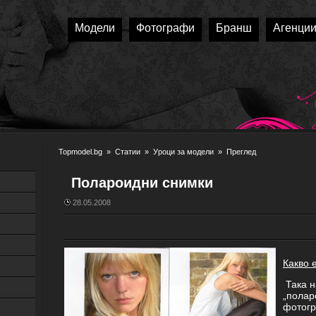
Модели
Фотографи
Бранш
Агенци
Topmodel.bg
»
Статии
»
Уроци за модели
» Преглед
Полароидни снимки
28.05.2008
Какво 
Така н
„полар
фотогр