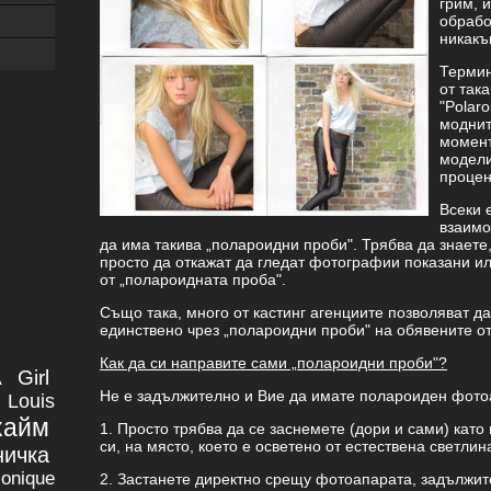
грим, 
обрабо
никакъ
Термин
от так
"Polaro
моднит
момент
модели
процен
Всеки 
взаимо
да има такива „полароидни проби". Трябва да знаете,
просто да откажат да гледат фотографии показани ил
от „полароидната проба".
Също така, много от кастинг агенциите позволяват да
единствено чрез „полароидни проби" на обявените от 
Как да си направите сами „полароидни проби"?
 Girl
Не е задължително и Вие да имате полароиден фото
Louis
хайм
1. Просто трябва да се заснемете (дори и сами) като
си, на място, което е осветено от естествена светлин
ничка
Monique
2. Застанете директно срещу фотоапарата, задължит