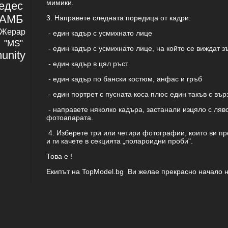
мимики.
едес
АМБ
3. Направете следната поредица от кадри:
Жерар
- един кадър с усмихнато лице
"MS"
- един кадър с усмихнато лице, на който се виждат з
nity
- един кадър в цял ръст
- един кадър по бански костюм, анфас и гръб
- един портрет с пусната коса плюс един такъв с вър
- направете няколко кадъра, застанали изцяло с ляво
фотоапарата.
4. Изберете три или четири фотографии, които ви пр
и ги качете в секцията „полароидни проби".
Това е !
Екипът на TopModel.bg Ви желае прекрасно начало н