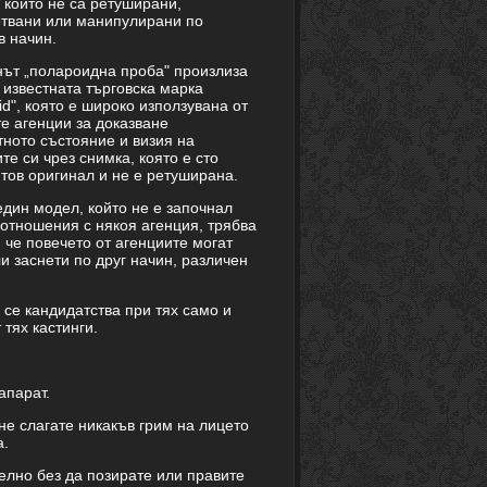
и които не са ретуширани,
твани или манипулирани по
в начин.
ът „полароидна проба" произлиза
а известната търговска марка
id", която е широко използувана от
е агенции за доказване
ното състояние и визия на
те си чрез снимка, която е сто
тов оригинал и не е ретуширана.
един модел, който не е започнал
отношения с някоя агенция, трябва
 че повечето от агенциите могат
и заснети по друг начин, различен
 се кандидатства при тях само и
тях кастинги.
апарат.
 не слагате никакъв грим на лицето
а.
елно без да позирате или правите