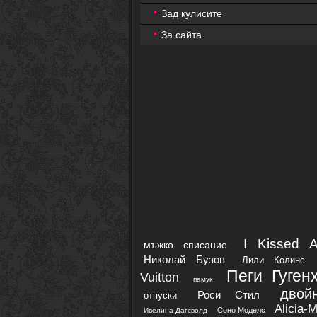
Зад кулисите
За сайта
I Kissed A
мъжко списание
Николай Бузов
Лили Колинс
Пеги Гуген
Vuitton
памук
двой
Роси Стил
отпуски
Alicia-
Соно Моделс
Ивелина Дагсволд