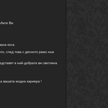
ъбите Ви.
зана коса
то, след това с дясното рамо към
едставят в най-добрата ви светлина
а вашата модна кариера !