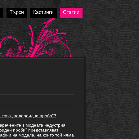
и
Търси
Кастинги
Статии
е това „полароидна проба"?
аречените в модната индустрия
оидни проби" представляват
афии на модела, на които той няма