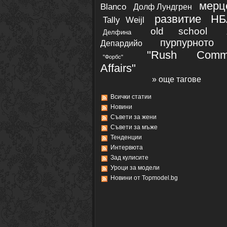
мерц
Blanco
Долф Лундгрен
развитие
НБ
Tally Weijl
old school
Делфина
пурпурното
Депардийо
"Rush Commu
"Форбс"
Affairs"
» още тагове
Всички статии
Новини
Съвети за жени
Съвети за мъже
Тенденции
Интервюта
Зад кулисите
Уроци за модели
Новини от Topmodel.bg