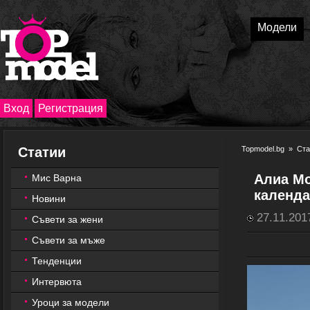
Модели
Вход
Регистрация
Статии
Topmodel.bg
»
Ста
Алиа Мо
Мис Варна
календ
Новини
27.11.201
Съвети за жени
Съвети за мъже
Тенденции
Интервюта
Уроци за модели