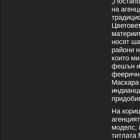
„Постапо
на агенц
традицио
Цветовет
материит
носят ша
райони н
които ми
фешън и 
феерично
Маскара 
индианци
придобия
На кориц
агенцият
моделс, 
титлата 