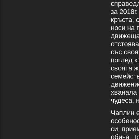
справед
за 2018г
кръста, 
носи на 
движещат
отстоява
със своя
поглед к
своята ж
семейств
движение
хванала 
чудеса, 
Чаплин е
особенос
си, прие
обича. Т