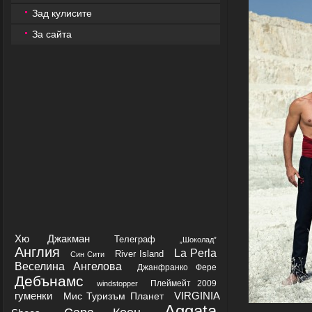
Зад кулисите
За сайта
Хю Джакман
Телеграф
„Шоколад”
Англия
La Perla
River Island
Син Сити
Веселина Ангелова
Джанфранко Фере
Дебънамс
Плеймейт 2009
windstopper
гуменки
VIRGINIA
Мис Туризъм Планет
Aggata