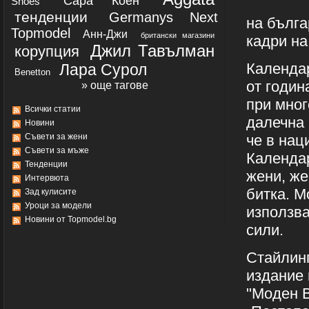
Сара Коен
Shoes
тенденции
Germanys Next
на бълга
Topmodel
Анн-Джи
британски магазини
кадри на
Джил Тавълман
корупция
Календар
Лара Сурол
Benetton
от годин
» още тагове
при мног
Всички статии
далечна 
Новини
Съвети за жени
че в нац
Съвети за мъже
Календар
Тенденции
жени, же
Интервюта
битка. М
Зад кулисите
Уроци за модели
използва
Новини от Topmodel.bg
сили.
Стайлинг
издание 
"Моден В