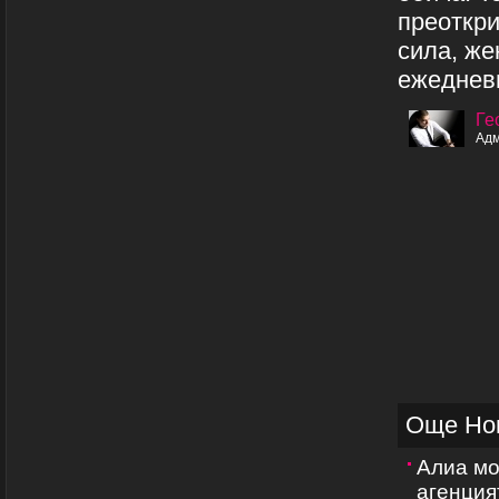
преоткри
сила, же
ежедневн
Ге
Адм
Още Но
Алиа мо
агенция