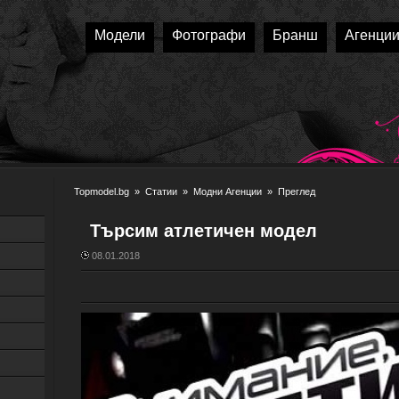
Модели
Фотографи
Бранш
Агенци
Topmodel.bg
»
Статии
»
Модни Агенции
» Преглед
Търсим атлетичен модел
08.01.2018