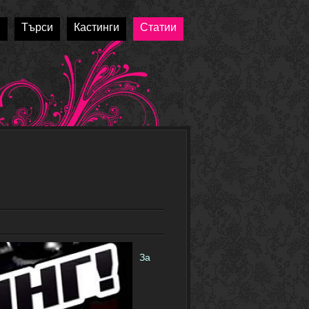
и
Търси
Кастинги
Статии
За