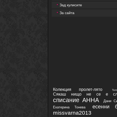
Зад кулисите
За сайта
Колекция пролет-лято
Tom
Сякаш нищо не се е сл
списание АННА
Дани С
есенни б
Екатерина Тонева
missvarna2013