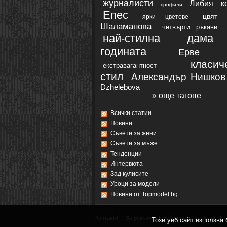
журналисти
Либия
к
профили
Епес
цвят
ярки цветове
Шаламанова
четвърти ръкави
най-стилна дам
годината
Ерве Л
класич
екстравагантност
стил
Александър Нишков
Dzhelebova
» още тагове
Всички статии
Новини
Съвети за жени
Съвети за мъже
Тенденции
Интервюта
Зад кулисите
Уроци за модели
Новини от Topmodel.bg
Контакти
|
За реклама
|
Условия за ползване
|
Този уеб сайт използва 