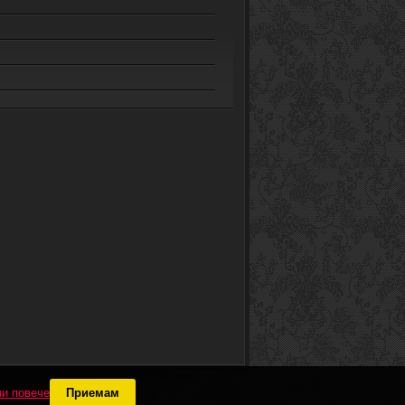
и повече
Приемам