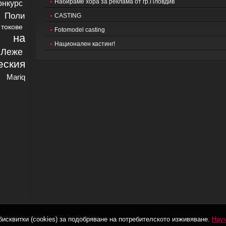
Набираме хора за реклама от гр.Пловдив
онкурс
Поли
CASTING
токове
Fotomodel casting
а на
Национален кастинг!
еже
еския
Mariq
Platinum
|copyright © 2010 TopModel.bg
бисквитки (cookies) за подобряване на потребителското изживяване.
Науч