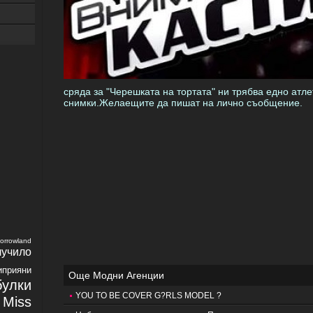
сряда за "Черешката на тортата" ни трябва едно атл
снимки.Желаещите да пишат на лично съобщение.
orrowland
учило
иприяни
Още Модни Агенции
улки
YOU TO BE COVER G?RLS MODEL ?
Miss