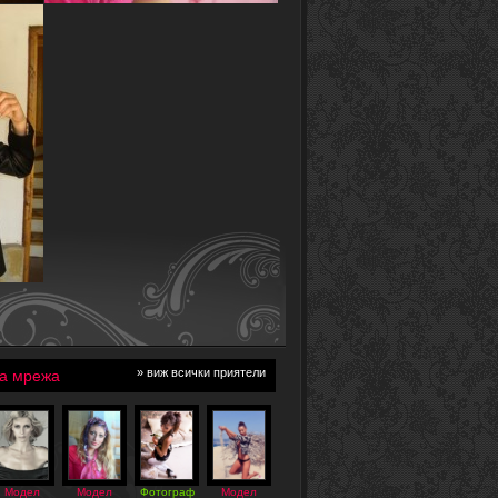
» виж всички приятели
а мрежа
Модел
Модел
Фотограф
Модел