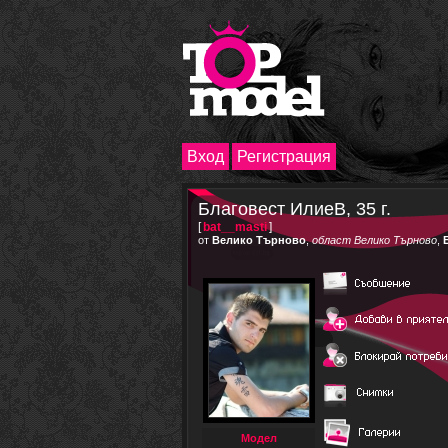
Вход
Регистрация
Благовест ИлиеВ, 35 г.
[
bat__masti
]
от
Велико Търново
,
област Велико Търново
,
Модел