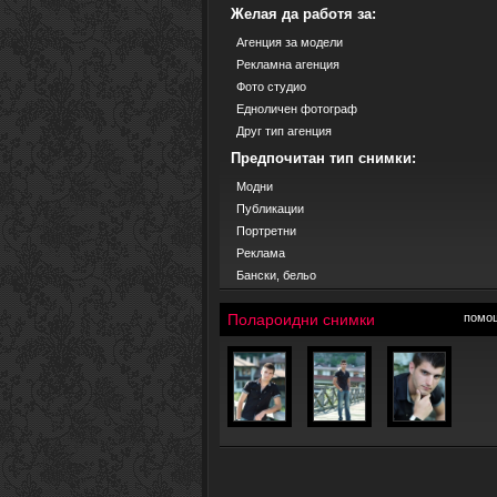
Желая да работя за:
Агенция за модели
Рекламна агенция
Фото студио
Едноличен фотограф
Друг тип агенция
Предпочитан тип снимки:
Модни
Публикации
Портретни
Реклама
Бански, бельо
Полароидни снимки
помо