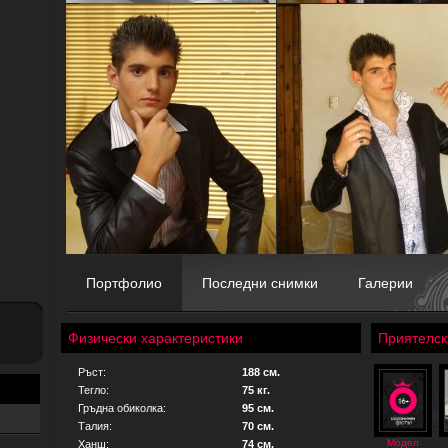
Портфолио
Последни снимки
Галерии
Физически характеристики
Приятелск
Ръст:
188 см.
Тегло:
75 кг.
Гръдна обиколка:
95 см.
Талия:
70 см.
Модел
Ханш:
74 см.