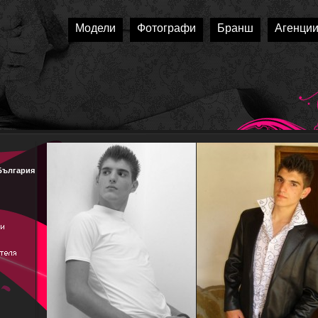
Модели
Фотографи
Бранш
Агенци
България