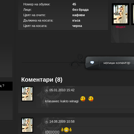
Номер на обувки:
45
Лице:
без брада
Цвят на очите:
кафяви
Дължина на косата:
къса
Цвят на косата:
черна
Модел
Коментари (8)
щ ?
05.01.2010 15:42
krasawec kakto winagi
14.08.2009 10:58
{{}{}}{}{}{}