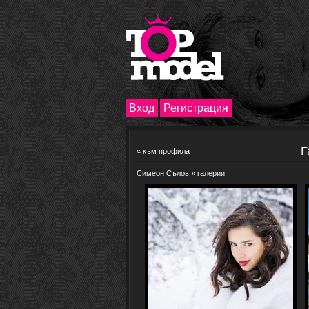
Вход
Регистрация
Г
«
към профила
Симеон Сълов
» галерии