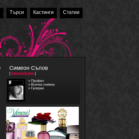
и
Търси
Кастинги
Статии
Симеон Сълов
и
[
SimeonSalov
]
»
Профил
»
Всички снимки
»
Галерии