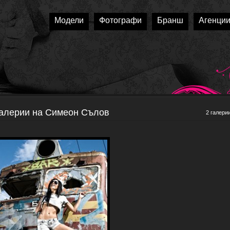
Модели
Фотографи
Бранш
Агенци
алерии на Симеон Сълов
2 галери