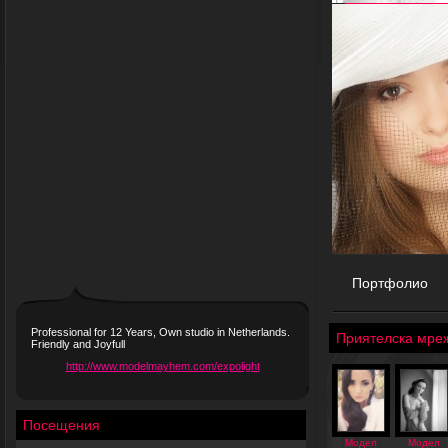
Портфолио
Professional for 12 Years, Own studio in Netherlands.
Приятелска мре
Friendly and Joyfull
http://www.modelmayhem.com/expolight
Посещения
Модел
Модел