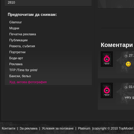
2810
Предпочитам да снимам:
Glamour
Модни
Печатна реклама
Публикации
Коментари 
Ревюта, събития
Портретни
27.
Боди-арт
Реклама
TFP /Time for print/
Бански, бельо
Худ. актова фотография
01.
very 
Контакти
|
За реклама
|
Условия за ползване
|
Platinum
|copyright © 2010 TopModel