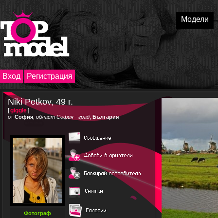
Модели
Вход
Регистрация
Niki Petkov, 49 г.
[
giggle
]
от
София
,
област София - град
,
България
Фотограф