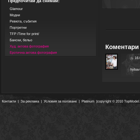
Предпочитам да снимам:
Glamour
Модни
Ревюта, събития
Портретни
TFP /Time for print/
Бански, бельо
Коментари 
Худ. актова фотография
Еротична актова фотография
16.
hybav
Контакти
|
За реклама
|
Условия за ползване
|
Platinum
|copyright © 2010 TopModel