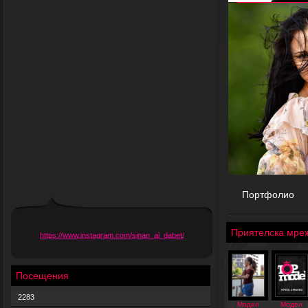
Портфолио
Приятелска мре
https://www.instagram.com/sinan_al_dabet/
Посещения
2283
Модел
Модел