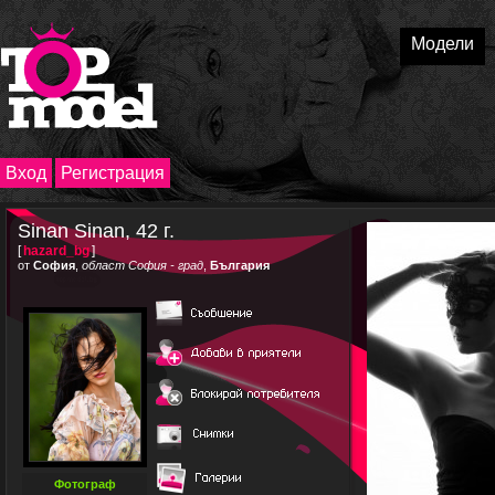
Модели
Вход
Регистрация
Sinan Sinan, 42 г.
[
hazard_bg
]
от
София
,
област София - град
,
България
Фотограф