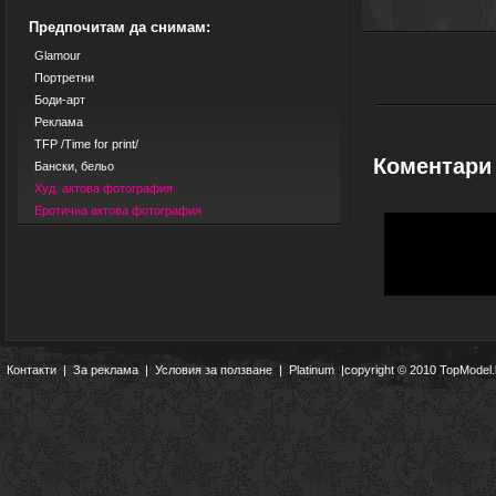
Предпочитам да снимам:
Glamour
Портретни
Боди-арт
Реклама
TFP /Time for print/
Коментари
Бански, бельо
Худ. актова фотография
Еротична актова фотография
Контакти
|
За реклама
|
Условия за ползване
|
Platinum
|copyright © 2010 TopModel