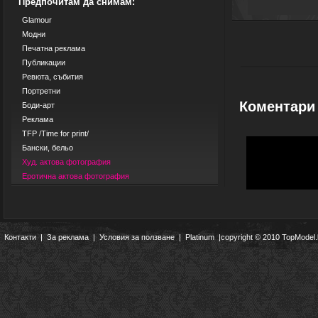
Предпочитам да снимам:
Glamour
Модни
Печатна реклама
Публикации
Ревюта, събития
Портретни
Коментари
Боди-арт
Реклама
TFP /Time for print/
Бански, бельо
Худ. актова фотография
Еротична актова фотография
Контакти
|
За реклама
|
Условия за ползване
|
Platinum
|copyright © 2010 TopModel