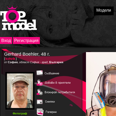
Модели
Вход
Регистрация
Gerhard Boehler, 48 г.
[
kohvik
]
от
София
,
област София - град
,
България
Фотограф