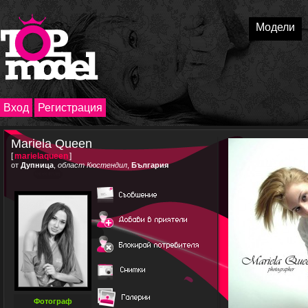
Модели
Вход
Регистрация
Mariela Queen
[
marielaqueen
]
от
Дупница
,
област Кюстендил
,
България
Фотограф