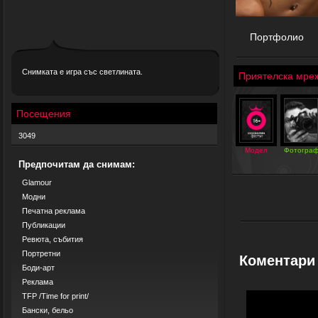
Портфолио
Снимката е игра със светлината.
Приятелска мре
Посещения
3049
Модел
Фотогра
Предпочитам да снимам:
Glamour
Модни
Печатна реклама
Публикации
Ревюта, събития
Портретни
Коментари
Боди-арт
Реклама
TFP /Time for print/
Бански, бельо