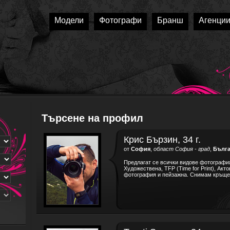
Модели
Фотографи
Бранш
Агенци
Търсене на профил
Крис Бързин, 34 г.
от
София
,
област София - град
,
Бълг
Предлагат се всички видове фотография
Художествена, TFP (Time for Print), Акт
фотография и пейзажна. Снимам кръщене