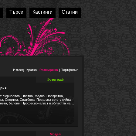
и
Търси
Кастинги
Статии
Изглед:
Кратко
|
Разширено
|
Портфолио
Фотограф
ария
: Чернобяла, Цветна, Модна, Портретна,
ова, Спортна, Сватбена. Предлага се студийна
та, балове. Професионалист в областта на ...
Модел