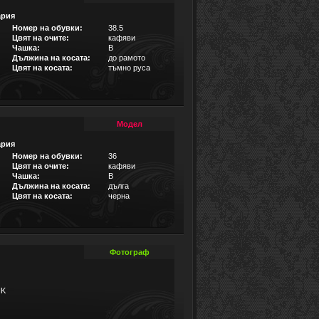
ария
Номер на обувки:
38.5
Цвят на очите:
кафяви
Чашка:
B
Дължина на косата:
до рамото
Цвят на косата:
тъмно руса
Модел
ария
Номер на обувки:
36
Цвят на очите:
кафяви
Чашка:
B
Дължина на косата:
дълга
Цвят на косата:
черна
Фотограф
IK