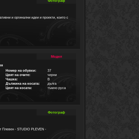
Фотограф
тивни и оргинални идеи и проекти, които с
Модел
ия
Номер на обувки:
37
Цвят на очите:
черни
Чашка:
B
Дължина на косата:
дълга
Цвят на косата:
тъмно руса
Фотограф
т Плевен - STUDIO PLEVEN -