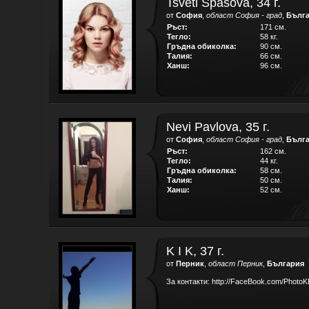
Tsveti Spasova, 34 г.
от
София
,
област София - град
,
Бълг
Ръст:
171 см.
Тегло:
58 кг.
Гръдна обиколка:
90 см.
Талия:
66 см.
Ханш:
96 см.
Nevi Pavlova, 35 г.
от
София
,
област София - град
,
Бълг
Ръст:
162 см.
Тегло:
44 кг.
Гръдна обиколка:
58 см.
Талия:
50 см.
Ханш:
52 см.
K I K, 37 г.
от
Перник
,
област Перник
,
България
За контакти: http://FaceBook.com/PhotoK