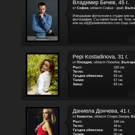
Владимир Бичев, 45 г.
от
София
,
област София - град
,
Бълг
Извършвам фотосесии в студио или на о
фотография. Съставяm book-ве. Тези, к
или на vb[@]vladimirbichev.com Още сни
Pepi Kostadinova, 31 г.
от
Пловдив
,
област Пловдив
,
Българ
Ръст:
165 см.
Тегло:
48 кг.
Гръдна обиколка:
83 см.
Талия:
57 см.
Ханш:
83 см.
Даниела Дончева, 41 г.
от
Казанлък
,
област Стара Загора
,
Б
Ръст:
166 см.
Тегло:
48 кг.
Гръдна обиколка:
88 см.
Талия:
50 см.