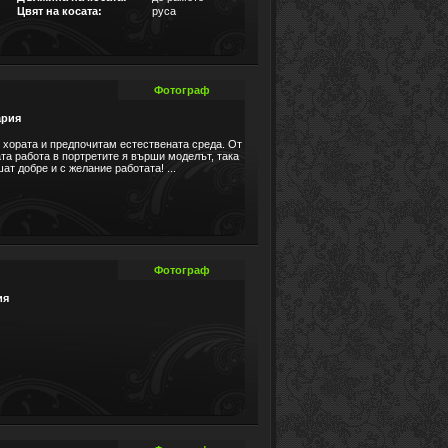
Цвят на косата:
руса
Фотограф
ария
 хората и предпочитам естествената среда. Oт
та работа в портретите я върши моделът, така
ат добре и с желание работата! ...
Фотограф
ия