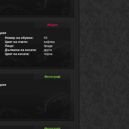
Модел
ария
Номер на обувки:
43
Цвят на очите:
кафяви
Лице:
брада
Дължина на косата:
друга
Цвят на косата:
черна
Фотограф
ария
Фотограф