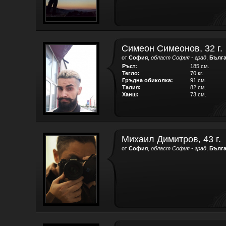
Симеон Симеонов, 32 г.
от
София
,
област София - град
,
Бълг
Ръст:
185 см.
Тегло:
70 кг.
Гръдна обиколка:
91 см.
Талия:
82 см.
Ханш:
73 см.
Михаил Димитров, 43 г.
от
София
,
област София - град
,
Бълг