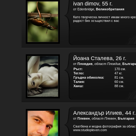
ivan dimov, 55 г.
от Edenbridge,
Великобритания
Като творческа личност имам много креа
радост бих осъществил с вас
Йоана Сталева, 26 г.
от
Пловдив
,
област Пловдив
,
Българ
Ръст:
170 см.
Тегло:
47 кг.
Гръдна обиколка:
81 см.
Талия:
60 см.
Ханш:
88 см.
Александър Илиев, 44 г.
от
Плевен
,
област Плевен
,
България
Сватбена и модна фотография за облас
www.studiopleven.com