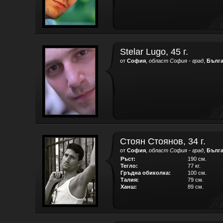
Stelar Lugo, 45 г.
от
София
,
област София - град
,
Бълг
Стоян Стоянов, 34 г.
от
София
,
област София - град
,
Бълг
Ръст:
190 см.
Тегло:
77 кг.
Гръдна обиколка:
100 см.
Талия:
79 см.
Ханш:
89 см.