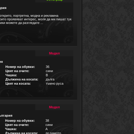
ария
ткрито, портретна, модна и рекламна
оито проявяват интерес, моля да ми пишат тук
мки можете да разгледате ...
Модел
ия
Номер на обувки:
36
Цвят на очите:
сини
Чашка:
B
Дължина на косата:
дълга
Цвят на косата:
тъмно руса
Модел
ългария
Номер на обувки:
38
Цвят на очите:
сини
Чашка:
A
Дължина на косата:
до рамото