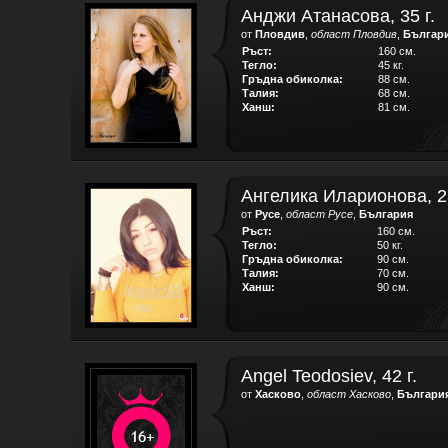
Анджи Атанасова, 35 г.
от
Пловдив
,
област Пловдив
,
Българ
Ръст:
160 см.
Тегло:
45 кг.
Гръдна обиколка:
88 см.
Талия:
68 см.
Ханш:
81 см.
Ангелика Иларионова, 23
от
Русе
,
област Русе
,
България
Ръст:
160 см.
Тегло:
50 кг.
Гръдна обиколка:
90 см.
Талия:
70 см.
Ханш:
90 см.
Angel Teodosiev, 42 г.
от
Хасково
,
област Хасково
,
Българи