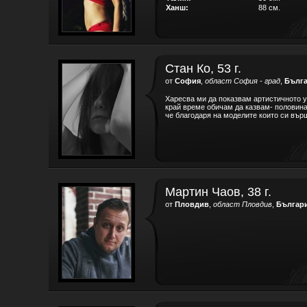
Ханш:
88 см.
Стан Ко, 53 г.
от
София
,
област София - град
,
Бълг
Харесва ми да показвам артистичното у
край време обичам да казвам- половина
че благодаря на моделите които си върш
Мартин Чаов, 38 г.
от
Пловдив
,
област Пловдив
,
Българ