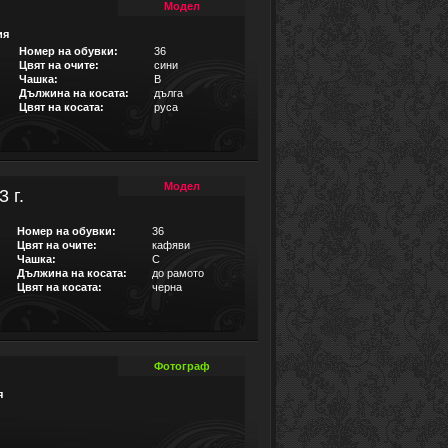
Модел
ия
Номер на обувки:
36
Цвят на очите:
сини
Чашка:
B
Дължина на косата:
дълга
Цвят на косата:
руса
Модел
 г.
Номер на обувки:
36
Цвят на очите:
кафяви
Чашка:
C
Дължина на косата:
до рамото
Цвят на косата:
черна
Фотограф
я