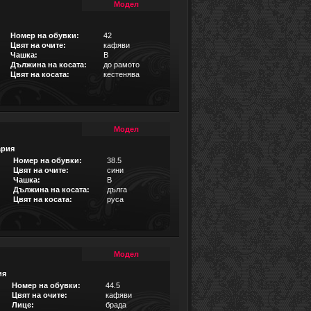
Модел
Номер на обувки:
42
Цвят на очите:
кафяви
Чашка:
B
Дължина на косата:
до рамото
Цвят на косата:
кестенява
Модел
ария
Номер на обувки:
38.5
Цвят на очите:
сини
Чашка:
B
Дължина на косата:
дълга
Цвят на косата:
руса
Модел
ия
Номер на обувки:
44.5
Цвят на очите:
кафяви
Лице:
брада