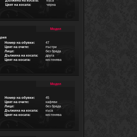
Дължина на косата:
къса
Цвят на косата:
черна
Модел
ария
Номер на обувки:
47
Цвят на очите:
пъстри
Лице:
без брада
Дължина на косата:
друга
Цвят на косата:
кестенява
Модел
Номер на обувки:
45
Цвят на очите:
кафяви
Лице:
без брада
Дължина на косата:
къса
Цвят на косата:
кестенява