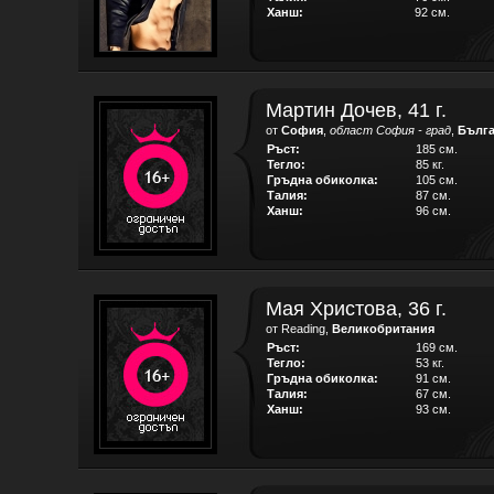
Ханш:
92 см.
Мартин Дочев, 41 г.
от
София
,
област София - град
,
Бълг
Ръст:
185 см.
Тегло:
85 кг.
Гръдна обиколка:
105 см.
Талия:
87 см.
Ханш:
96 см.
Мая Христова, 36 г.
от Reading,
Великобритания
Ръст:
169 см.
Тегло:
53 кг.
Гръдна обиколка:
91 см.
Талия:
67 см.
Ханш:
93 см.