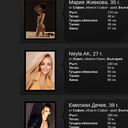
Мария Живкова, 35 г.
от
София
,
област София - град
,
Бълг
Ръст:
170 см.
Тегло:
48 кг.
Гръдна обиколка:
90 см.
Талия:
68 см.
Ханш:
87 см.
Neyla AK, 27 г.
от
Ловеч
,
област Ловеч
,
България
Ръст:
160 см.
Тегло:
50 кг.
Гръдна обиколка:
90 см.
Талия:
59 см.
Ханш:
88 см.
Емилиан Дечев, 39 г.
от
София
,
област София - град
,
Бълг
Ръст:
180 см.
Тегло:
70 кг.
Гръдна обиколка:
98 см.
Талия:
76 см.