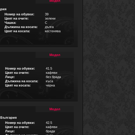
Модел
ария
Номер на обувки:
39
Цвят на очите:
зелени
Чашка:
C
Дължина на косата:
дълга
Цвят на косата:
кестенява
Модел
Номер на обувки:
41.5
Цвят на очите:
кафяви
Лице:
без брада
Дължина на косата:
къса
Цвят на косата:
черна
Модел
,
България
Номер на обувки:
42.5
Цвят на очите:
кафяви
Лице:
брада