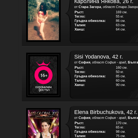
Каролина Янкова, 26 г.
от
Стара Загора
,
област Стара Загор
Ръст:
169 см.
Тегло:
55 кг.
Гръдна обиколка:
86 см.
Талия:
63 см.
Ханш:
64 см.
Sisi Yodanova, 42 г.
от
София
,
област София - град
,
Бълг
Ръст:
160 см.
Тегло:
50 кг.
Гръдна обиколка:
85 см.
Талия:
60 см.
Ханш:
90 см.
Elena Birbuchukova, 42 г.
от
София
,
област София - град
,
Бълг
Ръст:
170 см.
Тегло:
65 кг.
Гръдна обиколка:
98 см.
Талия:
75 см.