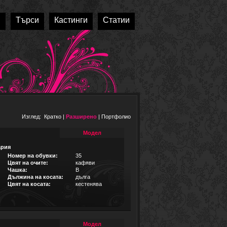
и
Търси
Кастинги
Статии
Изглед:
Кратко
|
Разширено
|
Портфолио
Модел
ария
Номер на обувки:
35
Цвят на очите:
кафяви
Чашка:
B
Дължина на косата:
дълга
Цвят на косата:
кестенява
Модел