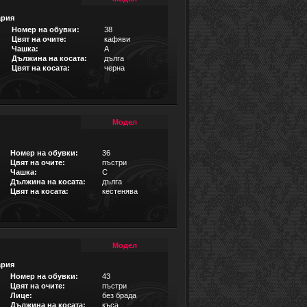
ария
Номер на обувки:
38
Цвят на очите:
кафяви
Чашка:
A
Дължина на косата:
дълга
Цвят на косата:
черна
Модел
Номер на обувки:
36
Цвят на очите:
пъстри
Чашка:
C
Дължина на косата:
дълга
Цвят на косата:
кестенява
Модел
ария
Номер на обувки:
43
Цвят на очите:
пъстри
Лице:
без брада
Дължина на косата:
къса