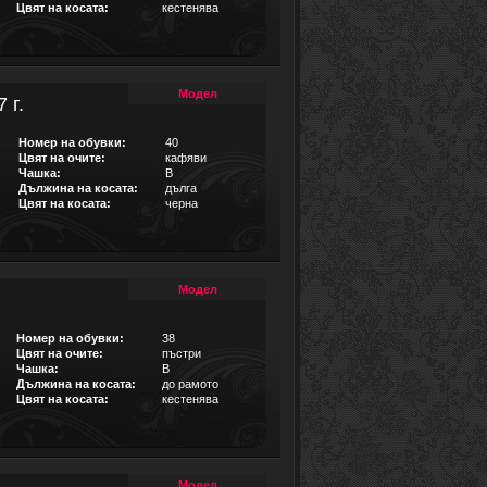
Цвят на косата:
кестенява
Модел
 г.
Номер на обувки:
40
Цвят на очите:
кафяви
Чашка:
B
Дължина на косата:
дълга
Цвят на косата:
черна
Модел
Номер на обувки:
38
Цвят на очите:
пъстри
Чашка:
B
Дължина на косата:
до рамото
Цвят на косата:
кестенява
Модел