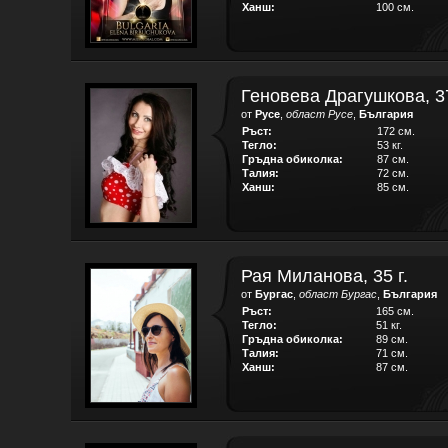
Ханш:
100 см.
Геновева Драгушкова, 37
от
Русе
,
област Русе
,
България
Ръст:
172 см.
Тегло:
53 кг.
Гръдна обиколка:
87 см.
Талия:
72 см.
Ханш:
85 см.
Рая Миланова, 35 г.
от
Бургас
,
област Бургас
,
България
Ръст:
165 см.
Тегло:
51 кг.
Гръдна обиколка:
89 см.
Талия:
71 см.
Ханш:
87 см.