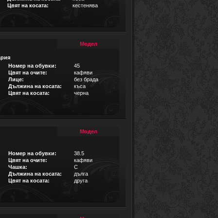
Цвят на косата:
кестенява
Модел
ария
Номер на обувки:
45
Цвят на очите:
кафяви
Лице:
без брада
Дължина на косата:
къса
Цвят на косата:
черна
Модел
Номер на обувки:
38.5
Цвят на очите:
кафяви
Чашка:
C
Дължина на косата:
дълга
Цвят на косата:
друга