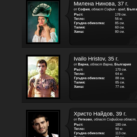
Милена Нинова, 37 г.
от
София
,
област София - град
,
Бълг
Ръст:
178 см.
Тегло:
56 кг.
Гръдна обиколка:
85 см.
Талия:
60 см.
Ханш:
80 см.
Ivailo Hristov, 35 г.
от
Варна
,
област Варна
,
България
Ръст:
170 см.
Тегло:
64 кг.
Гръдна обиколка:
88 см.
Талия:
85 см.
Ханш:
77 см.
Христо Найдов, 39 г.
от
Петково
,
област Софийска област
Ръст:
180 см.
Тегло:
90 кг.
Гръдна обиколка:
113 см.