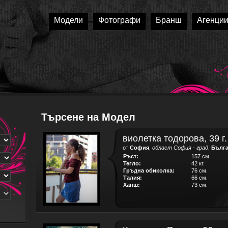
Модели
Фотографи
Бранш
Агенци
Търсене на Модел
виолетка тодорова, 39 г.
от
София
,
област София - град
,
Бълг
Ръст:
157 см.
Тегло:
42 кг.
Гръдна обиколка:
76 см.
Талия:
66 см.
Ханш:
73 см.