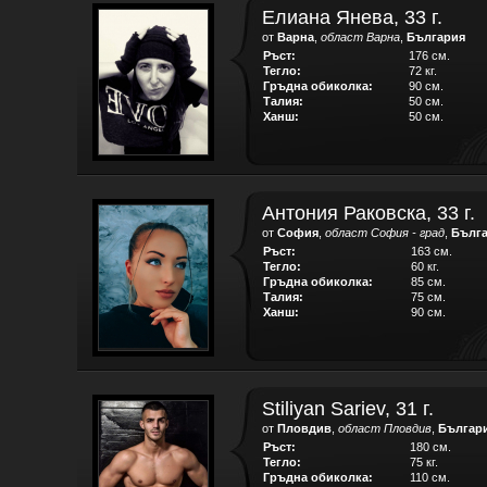
Елиана Янева, 33 г.
от
Варна
,
област Варна
,
България
Ръст:
176 см.
Тегло:
72 кг.
Гръдна обиколка:
90 см.
Талия:
50 см.
Ханш:
50 см.
Антония Раковска, 33 г.
от
София
,
област София - град
,
Бълг
Ръст:
163 см.
Тегло:
60 кг.
Гръдна обиколка:
85 см.
Талия:
75 см.
Ханш:
90 см.
Stiliyan Sariev, 31 г.
от
Пловдив
,
област Пловдив
,
Българ
Ръст:
180 см.
Тегло:
75 кг.
Гръдна обиколка:
110 см.