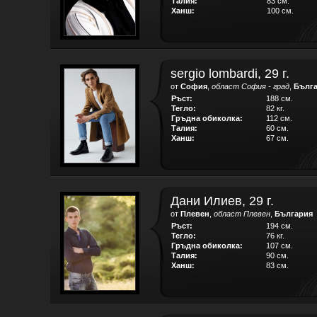
Талия:
83 см.
Ханш:
100 см.
sergio lombardi, 29 г.
от
София
,
област София - град
,
Бълг
Ръст:
188 см.
Тегло:
82 кг.
Гръдна обиколка:
112 см.
Талия:
60 см.
Ханш:
67 см.
Дани Илиев, 29 г.
от
Плевен
,
област Плевен
,
България
Ръст:
194 см.
Тегло:
76 кг.
Гръдна обиколка:
107 см.
Талия:
90 см.
Ханш:
83 см.