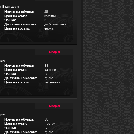
а
,
България
Номер на обувки:
38
Цвят на очите:
кафяви
Чашка:
B
Дължина на косата:
до брадичката
Цвят на косата:
черна
Модел
ария
Номер на обувки:
38
Цвят на очите:
кафяви
Чашка:
B
Дължина на косата:
дълга
Цвят на косата:
кестенява
Модел
ария
Номер на обувки:
38
Цвят на очите:
пъстри
Чашка:
C
Дължина на косата:
дълга