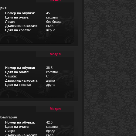
ария
Номер на обувки:
45
Цвят на очите:
кафяви
Лице:
без брада
Дължина на косата:
къса
Цвят на косата:
черна
Модел
Номер на обувки:
38.5
Цвят на очите:
кафяви
Чашка:
C
Дължина на косата:
дълга
Цвят на косата:
друга
Модел
,
България
Номер на обувки:
42.5
Цвят на очите:
кафяви
Лице:
брада
Дължина на косата:
къса