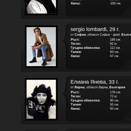
Ханш:
100 см.
sergio lombardi, 29 г.
от
София
,
област София - град
,
Бълг
Ръст:
188 см.
Тегло:
82 кг.
Гръдна обиколка:
112 см.
Талия:
60 см.
Ханш:
67 см.
Елиана Янева, 33 г.
от
Варна
,
област Варна
,
България
Ръст:
176 см.
Тегло:
72 кг.
Гръдна обиколка:
90 см.
Талия:
50 см.
Ханш:
50 см.