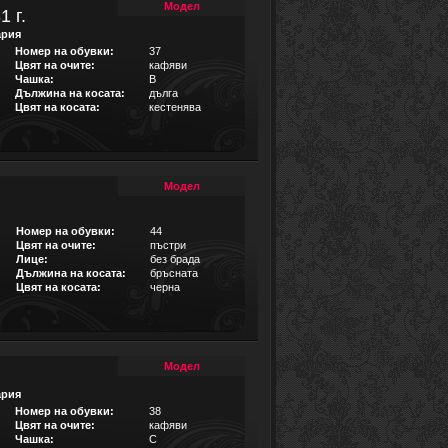
Модел
1 г.
ария
Номер на обувки:
37
Цвят на очите:
кафяви
Чашка:
B
Дължина на косата:
дълга
Цвят на косата:
кестенява
Модел
Номер на обувки:
44
Цвят на очите:
пъстри
Лице:
без брада
Дължина на косата:
бръсната
Цвят на косата:
черна
Модел
ария
Номер на обувки:
38
Цвят на очите:
кафяви
Чашка:
C