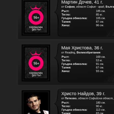
Мартин Дочев, 41 г.
от
София
,
област София - град
,
Бълг
Ръст:
185 см.
Тегло:
85 кг.
Гръдна обиколка:
105 см.
Талия:
87 см.
Ханш:
96 см.
Мая Христова, 36 г.
от Reading,
Великобритания
Ръст:
169 см.
Тегло:
53 кг.
Гръдна обиколка:
91 см.
Талия:
67 см.
Ханш:
93 см.
Христо Найдов, 39 г.
от
Петково
,
област Софийска област
Ръст:
180 см.
Тегло:
90 кг.
Гръдна обиколка:
113 см.
Талия:
83 см.