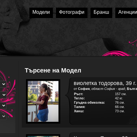
Модели
Фотографи
Бранш
Агенци
Търсене на Модел
виолетка тодорова, 39 г.
от
София
,
област София - град
,
Бълг
Ръст:
157 см.
Тегло:
42 кг.
Гръдна обиколка:
76 см.
Талия:
66 см.
Ханш:
73 см.