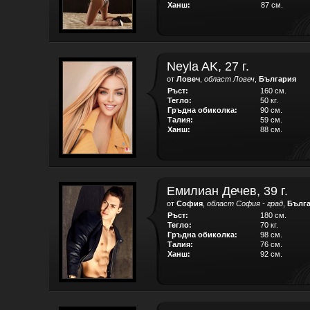
Ханш:
87 см.
Neyla AK, 27 г.
от
Ловеч
,
област Ловеч
,
България
Ръст:
160 см.
Тегло:
50 кг.
Гръдна обиколка:
90 см.
Талия:
59 см.
Ханш:
88 см.
Емилиан Дечев, 39 г.
от
София
,
област София - град
,
Бълг
Ръст:
180 см.
Тегло:
70 кг.
Гръдна обиколка:
98 см.
Талия:
76 см.
Ханш:
92 см.