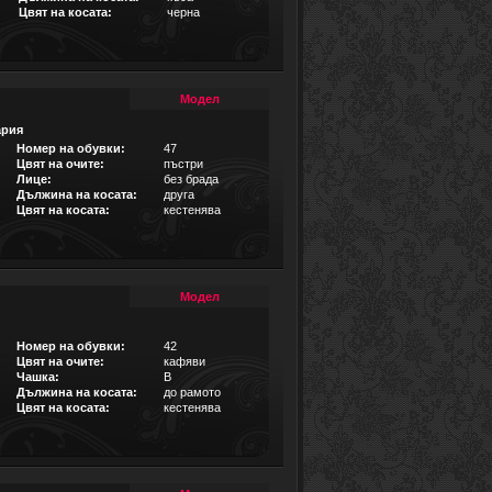
Цвят на косата:
черна
Модел
ария
Номер на обувки:
47
Цвят на очите:
пъстри
Лице:
без брада
Дължина на косата:
друга
Цвят на косата:
кестенява
Модел
Номер на обувки:
42
Цвят на очите:
кафяви
Чашка:
B
Дължина на косата:
до рамото
Цвят на косата:
кестенява