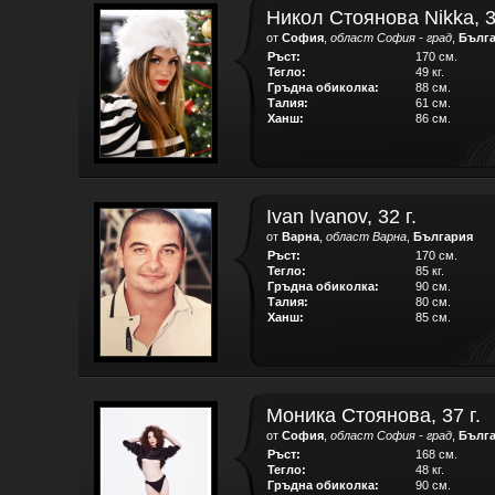
Никол Стоянова Nikka, 3
от
София
,
област София - град
,
Бълг
Ръст:
170 см.
Тегло:
49 кг.
Гръдна обиколка:
88 см.
Талия:
61 см.
Ханш:
86 см.
Ivan Ivanov, 32 г.
от
Варна
,
област Варна
,
България
Ръст:
170 см.
Тегло:
85 кг.
Гръдна обиколка:
90 см.
Талия:
80 см.
Ханш:
85 см.
Моника Стоянова, 37 г.
от
София
,
област София - град
,
Бълг
Ръст:
168 см.
Тегло:
48 кг.
Гръдна обиколка:
90 см.