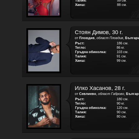
Талия:
59 см.
Ханш:
88 см.
Стоян Димов, 30 г.
от
Пловдив
,
област Пловдив
,
Българ
Ръст:
186 см.
Тегло:
86 кг.
Гръдна обиколка:
103 см.
Талия:
91 см.
Ханш:
99 см.
Илко Хасанов, 28 г.
от
Севлиево
,
област Габрово
,
Българ
Ръст:
180 см.
Тегло:
90 кг.
Гръдна обиколка:
120 см.
Талия:
90 см.
Ханш:
80 см.