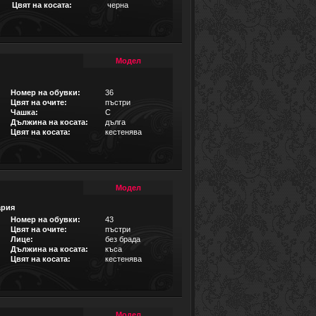
Цвят на косата:
черна
Модел
Номер на обувки:
36
Цвят на очите:
пъстри
Чашка:
C
Дължина на косата:
дълга
Цвят на косата:
кестенява
Модел
ария
Номер на обувки:
43
Цвят на очите:
пъстри
Лице:
без брада
Дължина на косата:
къса
Цвят на косата:
кестенява
Модел