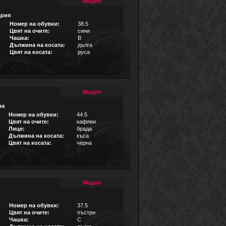
Модел
ария
Номер на обувки:
38.5
Цвят на очите:
сини
Чашка:
B
Дължина на косата:
дълга
Цвят на косата:
руса
Модел
ия
Номер на обувки:
44.5
Цвят на очите:
кафяви
Лице:
брада
Дължина на косата:
къса
Цвят на косата:
черна
Модел
Номер на обувки:
37.5
Цвят на очите:
пъстри
Чашка:
C