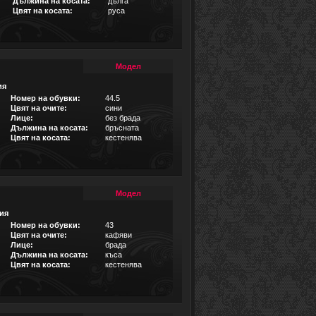
Дължина на косата:
дълга
Цвят на косата:
руса
Модел
ия
Номер на обувки:
44.5
Цвят на очите:
сини
Лице:
без брада
Дължина на косата:
бръсната
Цвят на косата:
кестенява
Модел
ия
Номер на обувки:
43
Цвят на очите:
кафяви
Лице:
брада
Дължина на косата:
къса
Цвят на косата:
кестенява