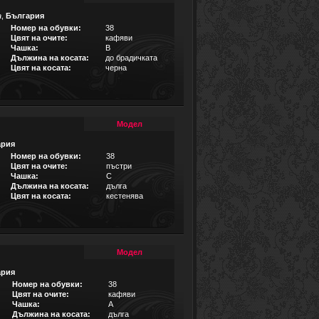
а
,
България
Номер на обувки:
38
Цвят на очите:
кафяви
Чашка:
B
Дължина на косата:
до брадичката
Цвят на косата:
черна
Модел
ария
Номер на обувки:
38
Цвят на очите:
пъстри
Чашка:
C
Дължина на косата:
дълга
Цвят на косата:
кестенява
Модел
ария
Номер на обувки:
38
Цвят на очите:
кафяви
Чашка:
A
Дължина на косата:
дълга