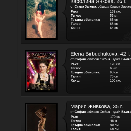
Каролина Янкова, 26 г.
от
Стара Загора
,
област Стара Загор
Ръст:
169 см.
Тегло:
55 кг.
Гръдна обиколка:
86 см.
Талия:
63 см.
Ханш:
64 см.
Elena Birbuchukova, 42 г.
от
София
,
област София - град
,
Бълг
Ръст:
170 см.
Тегло:
65 кг.
Гръдна обиколка:
98 см.
Талия:
75 см.
Ханш:
100 см.
Мария Живкова, 35 г.
от
София
,
област София - град
,
Бълг
Ръст:
170 см.
Тегло:
48 кг.
Гръдна обиколка:
90 см.
Талия:
68 см.