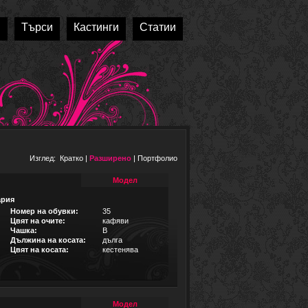
и
Търси
Кастинги
Статии
Изглед:
Кратко
|
Разширено
|
Портфолио
Модел
ария
Номер на обувки:
35
Цвят на очите:
кафяви
Чашка:
B
Дължина на косата:
дълга
Цвят на косата:
кестенява
Модел