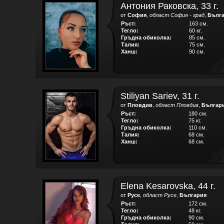
Антония Раковска, 33 г.
от
София
,
област София - град
,
Бълг
Ръст:
163 см.
Тегло:
60 кг.
Гръдна обиколка:
85 см.
Талия:
75 см.
Ханш:
90 см.
Stiliyan Sariev, 31 г.
от
Пловдив
,
област Пловдив
,
Българ
Ръст:
180 см.
Тегло:
75 кг.
Гръдна обиколка:
110 см.
Талия:
68 см.
Ханш:
68 см.
Elena Kesarovska, 44 г.
от
Русе
,
област Русе
,
България
Ръст:
172 см.
Тегло:
48 кг.
Гръдна обиколка:
90 см.