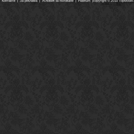
Контакти
|
За реклама
|
Условия за ползване
|
Platinum
|copyright © 2010 TopModel