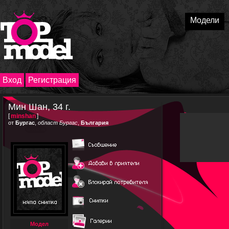
Модели
Вход
Регистрация
Мин Шан, 34 г.
[
minshan
]
от
Бургас
,
област Бургас
,
България
Модел