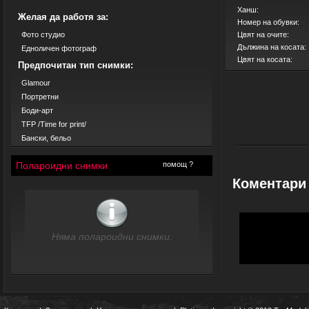
Ханш:
Желая да работя за:
Номер на обувки:
Фото студио
Цвят на очите:
Дължина на косата:
Едноличен фотограф
Цвят на косата:
Предпочитан тип снимки:
Glamour
Портретни
Боди-арт
TFP /Time for print/
Бански, бельо
Полароидни снимки
помощ ?
Коментари
Няма полароидни снимки.