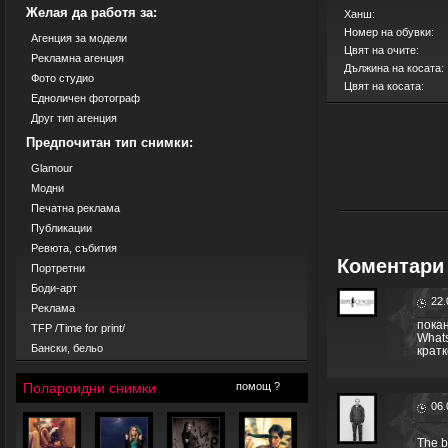
Желая да работя за:
Ханш:
Номер на обувки:
Агенция за модели
Цвят на очите:
Рекламна агенция
Дължина на косата:
Фото студио
Цвят на косата:
Едноличен фотограф
Друг тип агенция
Предпочитан тип снимки:
Glamour
Модни
Печатна реклама
Публикации
Ревюта, събития
Коментари 
Портретни
Боди-арт
22.
Реклама
покан
TFP /Time for print/
What
Бански, бельо
кратк
Полароидни снимки
помощ ?
06.
The b