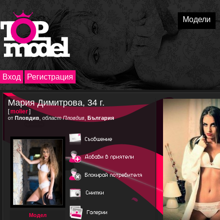
Модели
Вход
Регистрация
Мария Димитрова, 34 г.
[
molier
]
от
Пловдив
,
област Пловдив
,
България
Модел