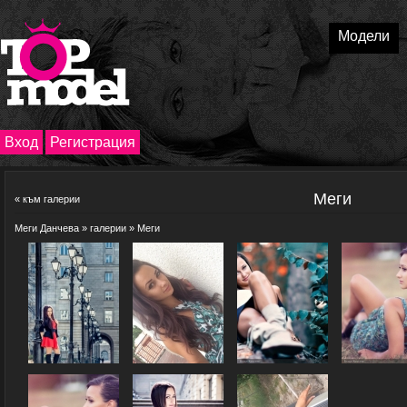
Модели
Вход
Регистрация
Меги
«
към галерии
Меги Данчева
»
галерии
» Меги