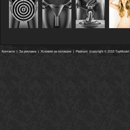
Контакти
|
За реклама
|
Условия за ползване
|
Platinum
|copyright © 2010 TopModel