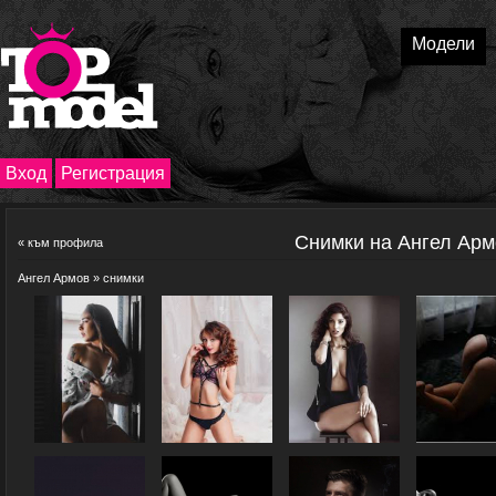
Модели
Вход
Регистрация
Снимки на Ангел Арм
«
към профила
Ангел Армов
» снимки