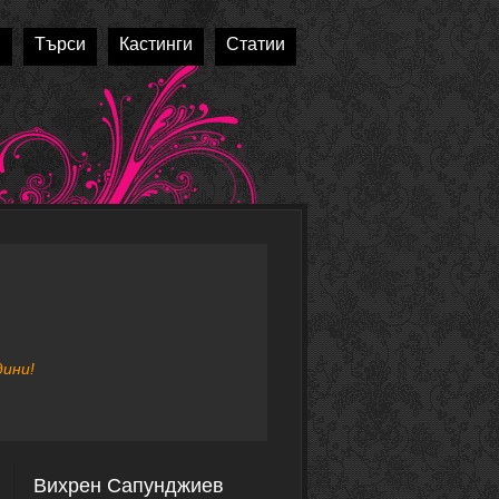
и
Търси
Кастинги
Статии
дини!
Вихрен Сапунджиев