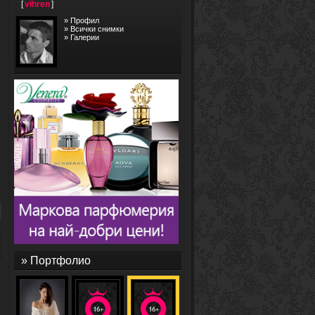
[
vihren
]
»
Профил
»
Всички снимки
»
Галерии
» Портфолио