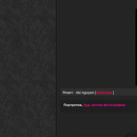
Модел:
riki nguyen [
delicious
]
Портретни
,
Худ. актова фотография