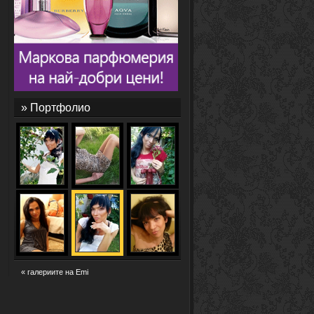
» Портфолио
« галериите на Emi