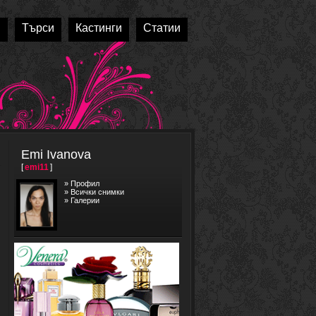
и
Търси
Кастинги
Статии
Emi Ivanova
[
emi11
]
»
Профил
»
Всички снимки
»
Галерии