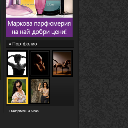
» Портфолио
« галериите на Sinan