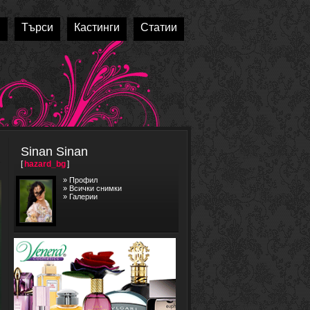
и
Търси
Кастинги
Статии
Sinan Sinan
[
hazard_bg
]
»
Профил
»
Всички снимки
»
Галерии