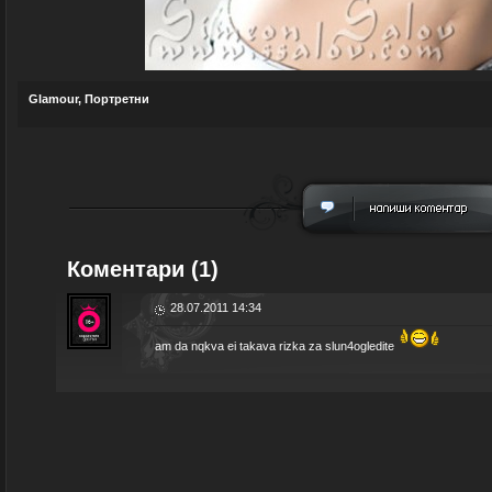
Glamour
,
Портретни
Коментари (1)
28.07.2011 14:34
am da nqkva ei takava rizka za slun4ogledite