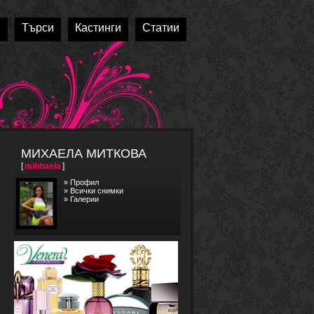
и
Търси
Кастинги
Статии
МИХАЕЛА МИТКОВА
[
mihhaela
]
»
Профил
»
Всички снимки
»
Галерии