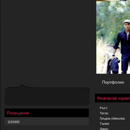
Портфолио
Физически харак
Ръст:
Посещения
Тегло:
Гръдна обиколка:
1191905
Талия:
Ханш: