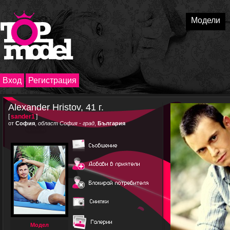
Модели
Вход
Регистрация
Alexander Hristov, 41 г.
[
sander1
]
от
София
,
област София - град
,
България
Модел