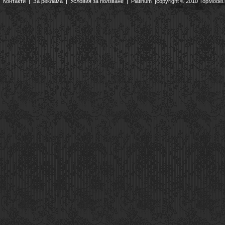
Контакти
|
За реклама
|
Условия за ползване
|
Platinum
|copyright © 2010 TopModel