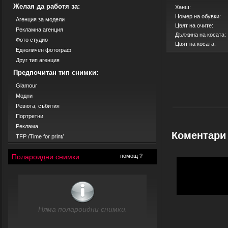
Желая да работя за:
Ханш:
Номер на обувки:
Агенция за модели
Цвят на очите:
Рекламна агенция
Дължина на косата:
Фото студио
Цвят на косата:
Едноличен фотограф
Друг тип агенция
Предпочитан тип снимки:
Glamour
Модни
Ревюта, събития
Портретни
Реклама
Коментари
TFP /Time for print/
Полароидни снимки
помощ ?
Няма полароидни снимки.