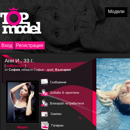
Модели
Вход
Регистрация
Ани И., 33 г.
[
selfexcuse
]
от
София
,
област София - град
,
България
Модел