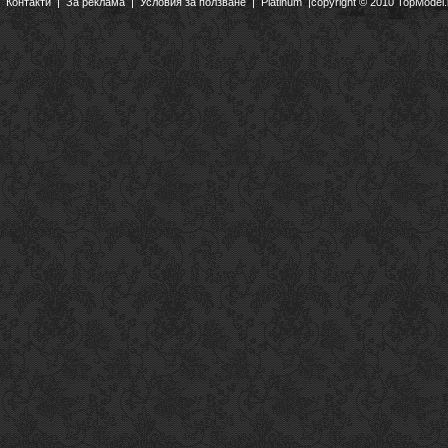
Контакти
|
За реклама
|
Условия за ползване
|
Platinum
|copyright © 2010 TopModel