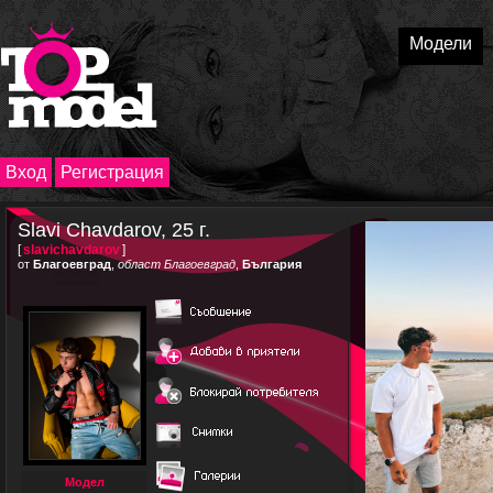
Модели
Вход
Регистрация
Slavi Chavdarov, 25 г.
[
slavichavdarov
]
от
Благоевград
,
област Благоевград
,
България
Модел