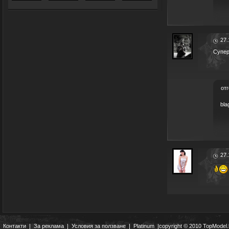
27.
Супер
отг
bl
27.
Контакти
|
За реклама
|
Условия за ползване
|
Platinum
|copyright © 2010 TopModel