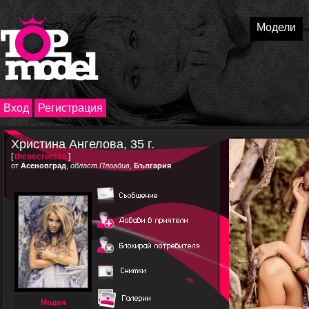
Модели
Вход
Регистрация
Христина Ангелова, 35 г.
[
thesecretsss
]
от
Асеновград
,
област Пловдив
,
България
Модел