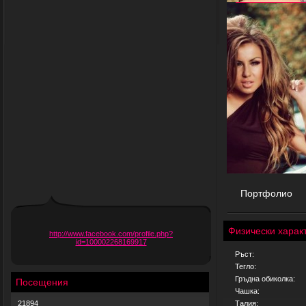
Портфолио
Физически харак
http://www.facebook.com/profile.php?
id=100002268169917
Ръст:
Тегло:
Гръдна обиколка:
Посещения
Чашка:
21894
Талия: