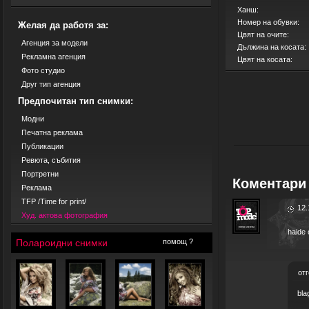
Ханш:
Номер на обувки:
Желая да работя за:
Цвят на очите:
Агенция за модели
Дължина на косата:
Рекламна агенция
Цвят на косата:
Фото студио
Друг тип агенция
Предпочитан тип снимки:
Модни
Печатна реклама
Публикации
Ревюта, събития
Портретни
Коментари 
Реклама
TFP /Time for print/
12.
Худ. актова фотография
haide 
Полароидни снимки
помощ ?
отг
bla