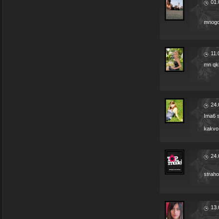
01.
mnogo
11.
mn qki
24.
Ima6 s
kakvo
24.
straho
13.