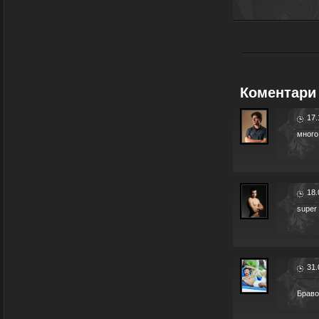
Коментари 
17.
много
18.
super
31.
Браво