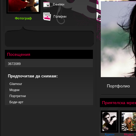
Фотограф
Посещения
3672089
Предпочитам да снимам:
Glamour
Портфолио
Модни
Портретни
Боди-арт
Приятелска мре
Админ
Модел