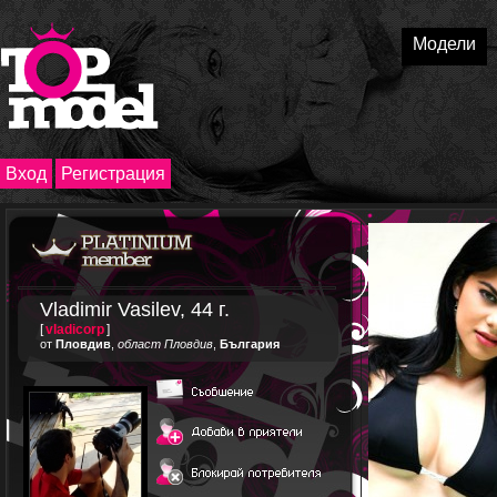
Модели
Вход
Регистрация
Vladimir Vasilev, 44 г.
[
vladicorp
]
от
Пловдив
,
област Пловдив
,
България