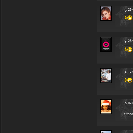
26.
23.
17.
07.
straho